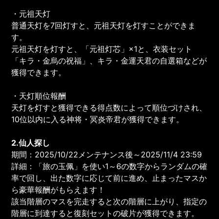
・元祖天灯
普通天灯を7回灯すと、元祖天灯を灯すことができま
す。
元祖天灯を灯すと、「元祖灯芯」×1と、衣装セット
「キラ・金烏の祝福」、キラ・金運天君の自選箱などが
獲得できます。
・天灯順位報酬
天灯を灯すと獲得できる得点数によって順位づけされ、
10位以内に入る神将・冥炎帝君が獲得できます。
2.仙人探し
期間：2025/10/22メンテナンス後～2025/11/4 23:59
詳細：「旅の玉佩」を使い1～6の数字からランダムの確
率で回し、出た数字に応じて前に進め、止まったマスか
ら豪華報酬がもらえます！
該当階層のマスを完走すると次の階層に上がり、指定の
階層に到達すると復刻セットの破片が獲得できます。