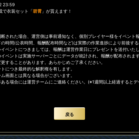
 23:59
成で衣装セット「
碧霄
」が貰えます！
判断された場合、運営側は事前通知なく、個別プレイヤー様をイベント
ての時間(公表時間、報酬配布時間など)は実際の作業進捗により前後す
イベントにつきましては、報酬は運営作業日にプレゼントを送付いたしま
のイベントは実施サーバーごとにデータが統計され、報酬が配布されま
変更することがあります。あらかじめご了承ください。
ントにつき最終的な解釈権を有します。
ーム画面とは異なる場合がございます。
等ある場合には運営チームにご連絡ください。(※1週間以上経過すると
戻る