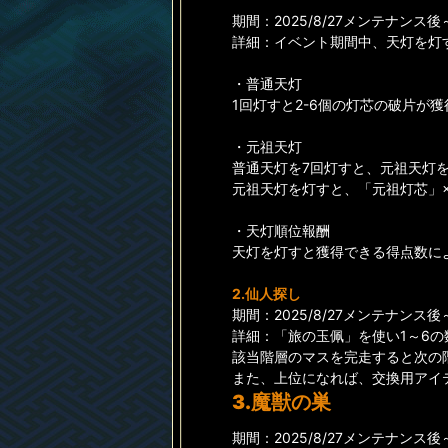
期間：2025/8/27メンテナンス後～20
詳細：イベント期間中、天灯を灯
・普通天灯
1回灯すと2-6個の灯芯の破片
・元祖天灯
普通天灯を7回灯すと、元祖天灯
元祖天灯を灯すと、「元祖灯芯」
・天灯順位報酬
天灯を灯すと獲得できる得点数に
2.仙人探し
期間：2025/8/27メンテナンス後～20
詳細：「旅の玉佩」を使い1～6
該当階層のマスを完走すると次の
また、上位になれば、交換用アイ
3.魔獣の巣
期間：2025/8/27メンテナンス後～20