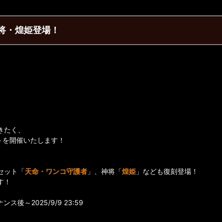
将・煌姫登場！
きたく、
トを開催いたします！
セット「
天命・ワンコ守護者
」、神将「
煌姫
」なども復刻登場！
す！
ス後～2025/9/9 23:59