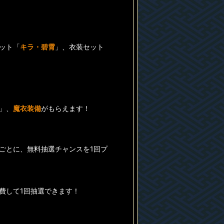
ット「
キラ・碧霄
」、衣装セット
」、
魔衣装備
がもらえます！
ごとに、無料抽選チャンスを1回プ
費して1回抽選できます！