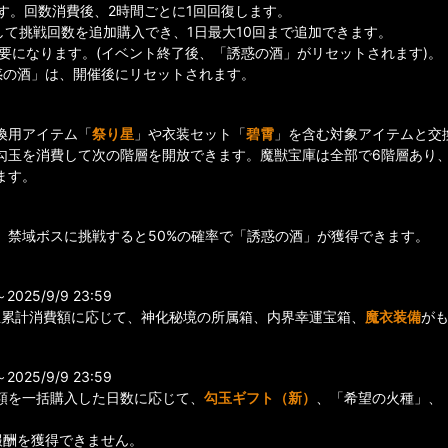
す。回数消費後、2時間ごとに1回回復します。
して挑戦回数を追加購入でき、1日最大10回まで追加できます。
要になります。(イベント終了後、「誘惑の酒」がリセットされます)。
惑の酒」は、開催後にリセットされます。
換用アイテム「
祭り星
」や衣装セット「
碧霄
」を含む対象アイテムと交
勾玉を消費して次の階層を開放できます。魔獣宝庫は全部で6階層あり
ます。
、禁域ボスに挑戦すると50%の確率で「誘惑の酒」が獲得できます。
25/9/9 23:59
玉累計消費額に応じて、神化秘境の所属箱、内界幸運宝箱、
魔衣装備
がも
25/9/9 23:59
額を一括購入した日数に応じて、
勾玉ギフト（新）
、「希望の火種」、
報酬を獲得できません。