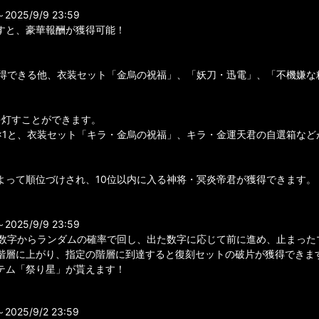
25/9/9 23:59
すと、豪華報酬が獲得可能！
が獲得できる他、衣装セット「金烏の祝福」、「妖刀・迅電」、「不機嫌
を灯すことができます。
×1と、衣装セット「キラ・金烏の祝福」、キラ・金運天君の自選箱など
よって順位づけされ、10位以内に入る神将・冥炎帝君が獲得できます。
25/9/9 23:59
の数字からランダムの確率で回し、出た数字に応じて前に進め、止まった
階層に上がり、指定の階層に到達すると復刻セットの破片が獲得できま
テム「祭り星」が貰えます！
25/9/2 23:59