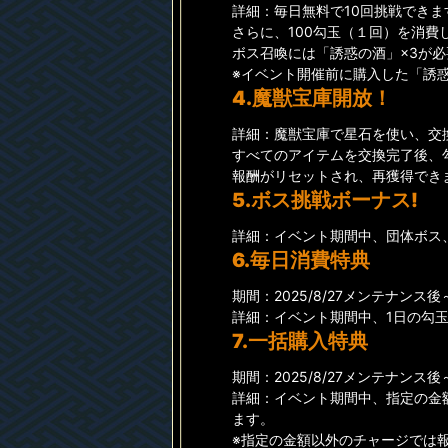
詳細：毎日無料で10回挑戦できま
さらに、100勾玉（１回）を消費
ボス召喚には「誘惑の酒」×3が必
※イベント開催前に購入した「誘
4.魔獣宝庫開放！
詳細：魔獣宝庫で星石を使い、交
すべてのアイテムを交換完了後、
報酬がリセットされ、再獲得でき
5.ボス挑戦ボーナス!
詳細：イベント期間中、団体ボス
6.毎日消費特典
期間：2025/8/27メンテナンス後～20
詳細：イベント期間中、1日の勾
7.一括購入特典
期間：2025/8/27メンテナンス後～20
詳細：イベント期間中、指定の金
ます。
※指定の金額以外のチャージでは