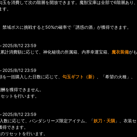
勾玉を消費して次の階層を開放できます。魔獣宝庫は全部で6階層あり
ます。
、禁域ボスに挑戦すると50%の確率で「誘惑の酒」が獲得できます。
25/8/12 23:59
玉累計消費額に応じて、神化秘境の所属箱、内界幸運宝箱、
魔衣装備
がも
25/8/12 23:59
額を一括購入した日数に応じて、
勾玉ギフト（新）
、「希望の火種」、
報酬を獲得できません。
リセットを行います。
25/8/12 23:59
購入数に応じて、パンダシリーズ限定アイテム、「
妖刀・天隕
」、衣装セ
獲得できます。
数のリセットを行います。