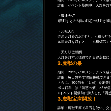
詳細：イベント期間中、天灯を灯
・普通天灯
1回灯すと2-6個の灯芯の破片
・元祖天灯
普通天灯を7回灯すと、元祖天灯
元祖天灯を灯すと、「元祖灯芯」
・天灯順位報酬
天灯を灯すと獲得できる得点数に
2.魔獣の巣
期間：2025/7/30メンテナンス後～20
詳細：毎日無料で10回挑戦できま
さらに、100勾玉（１回）を消費
ボス召喚には「誘惑の酒」×3が必
※イベント開催前に購入した「誘
3.魔獣宝庫開放！
詳細：魔獣宝庫で星石を使い、交