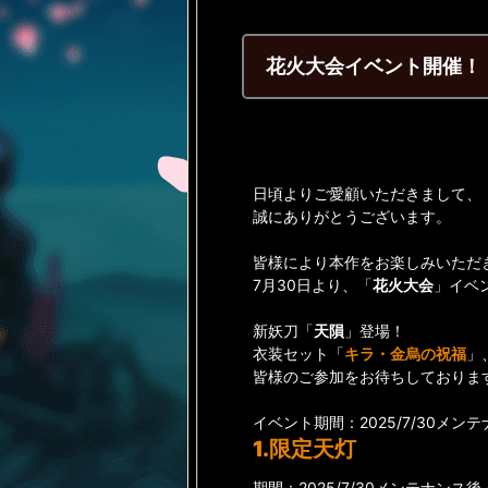
花火大会イベント開催！
日頃よりご愛顧いただきまして、
誠にありがとうございます。
皆様により本作をお楽しみいただ
7月30日より、「
花火大会
」イベ
新妖刀「
天隕
」登場！
衣装セット「
キラ・金烏の祝福
」
皆様のご参加をお待ちしておりま
イベント期間：2025/7/30メンテナン
1.限定天灯
期間：2025/7/30メンテナンス後～20