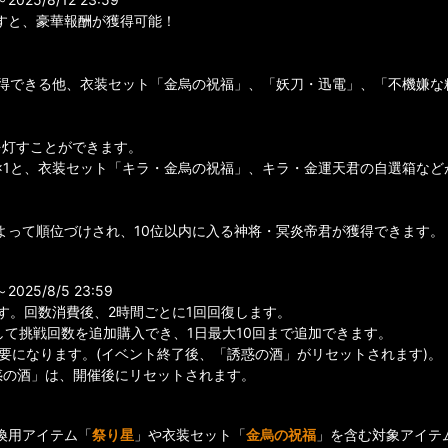
すと、豪華報酬が獲得可能！
が獲得できる他、衣装セット「金烏の祝福」、「妖刀・迅電」、「不機嫌
を灯すことができます。
×1と、衣装セット「キラ・金烏の祝福」、キラ・金運天君の自選箱など
よって順位づけされ、10位以内に入る神将・冥炎帝君が獲得できます。
25/8/5 23:59
す。回数消費後、2時間ごとに1回回復します。
して挑戦回数を追加購入でき、1日最大10回まで追加できます。
要になります。(イベント終了後、「誘惑の酒」がリセットされます)。
惑の酒」は、開催後にリセットされます。
換用アイテム「
祭り星
」や衣装セット「
金烏の祝福
」を含む対象アイテ