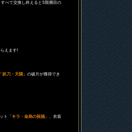
、すべて交換し終えると5階層目の
らえます!
「
妖刀・天隕
」の破片が獲得でき
ット「
キラ・金烏の祝福
」、衣装