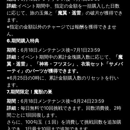
詳細:
イベント期間中、指定の金額を一括購入した日数
に応じて、旅の玉佩と「
魔翼・遥雷
」の破片が獲得でき
ます。
※指定の金額以外のチャージでは報酬を獲得できませ
ん。
6.期間購入特典
期間：
6月18日メンテナンス後~7月1日23:59
詳細：
イベント期間中の累計金塊購入数に応じて、
「魔
翼・遥雷」、「神将・フツヌシ」、衣装セット「サメパ
ーティ」のパーツが獲得できます。
※6月25日の0時に、累計金額購入数のリセットを行い
ます。
7.期間限定！魔獣の巣
期間：
6月18日メンテナンス後~6月24日23:59
詳細：
毎日無料で10回挑戦できます。回数消費後、2時
間ごとに1回回復します。
さらに、100勾玉（１回）を消費して挑戦回数を追加購
入でき、1日最大10回まで追加できます。