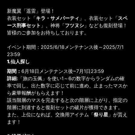
新魔翼「遥雷」登場！
衣装セット「
キラ・サメパーティ
」、衣装セット「
スペ
ース刑事セット
」、神将「
フツヌシ
」なども復刻登場！
皆様のご参加をお待ちしております。
イベント期間：2025/6/18メンテナンス後～2025/7/1
23:59
1.仙人探し
期間：
6月18日メンテナンス後~7月1日23:59
詳細:
「旅の玉佩」を使い1～6の数字からランダムの確
率で回し、出た数字に応じて前に進め、止まったマスか
ら豪華報酬がもらえます！
該当階層のマスを完走すると次の階層に上がり、指定の
階層に到達すると復刻セットの破片が獲得できます。
また、上位になれば、交換用アイテム「
祭り星
」が貰え
ます！