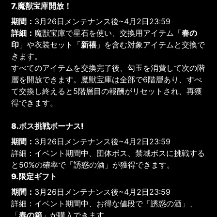
7.魔獣宝庫開放！
期間：
3月26日メンテナンス後~4月2日23:59
詳細：
魔獣宝庫で星石を使い、交換用アイテム「
春の
印
」や衣装セット「
新禧
」を含む対象アイテムと交換で
きます。
すべてのアイテムを交換完了後、勾玉を消費して次の階
層を開放できます。魔獣宝庫は全部で6階層あり、すべ
て交換し終えると5階層目の報酬がリセットされ、再獲
得できます。
8.ボス挑戦ボーナス!
期間：
3月26日メンテナンス後~4月2日23:59
詳細：イベント期間中、団体ボス、禁域ボスに挑戦する
と50%の確率で「誘惑の酒」が獲得できます。
9.限定ギフト
期間：
3月26日メンテナンス後~4月2日23:59
詳細：イベント期間中、お得な値段で「誘惑の酒」、
「
春
の箱
」が購入できます。