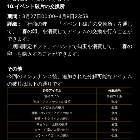
10.イベント破片の交換所
期間：
3月27日00:00~4月9日23:59
詳細：
「行商の狸」 - 「イベント破片の交換所」を通じ
て、「
春の印
」を消費してアイテムの交換を行うことが
できます。
「期間限定ギフト」イベントで勾玉を消費して、「
春の
印
」を購入することができます。
その他
今回のメンテナンス後、追加された分解可能なアイテム
の破片は以下の通りです
必要アイテム
分解結果
運命コイン
最初の子葉
神将・アメノサグメの破片
金塊
うさぴょんの破片
金塊
神将・オハライノカミの破片
金塊
神将・キクリヒメの破片
金塊
キョンシー王服の破片
金塊
キラ・紅竜の末裔の破片
金塊
キラ・パイロットの破片
金塊