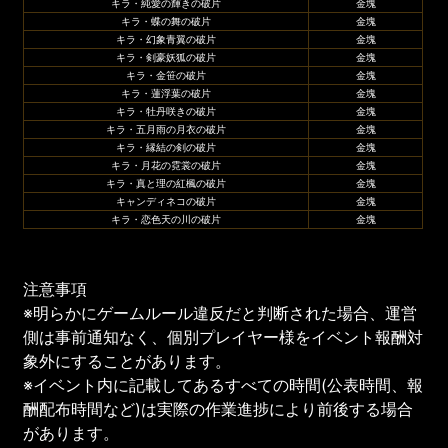
キラ・純愛の輝きの破片
金塊
キラ・蝶の舞の破片
金塊
キラ・幻象青翼の破片
金塊
キラ・剣豪妖狐の破片
金塊
キラ・金笹の破片
金塊
キラ・蓮浮葉の破片
金塊
キラ・牡丹咲きの破片
金塊
キラ・五月雨の月衣の破片
金塊
キラ・縁結の剣の破片
金塊
キラ・月花の霓裳の破片
金塊
キラ・真と理の紅楓の破片
金塊
キャンディネコの破片
金塊
キラ・恋色天の川の破片
金塊
注意事項
※明らかにゲームルール違反だと判断された場合、運営
側は事前通知なく、個別プレイヤー様をイベント報酬対
象外にすることがあります。
※イベント内に記載してあるすべての時間(公表時間、報
酬配布時間など)は実際の作業進捗により前後する場合
があります。