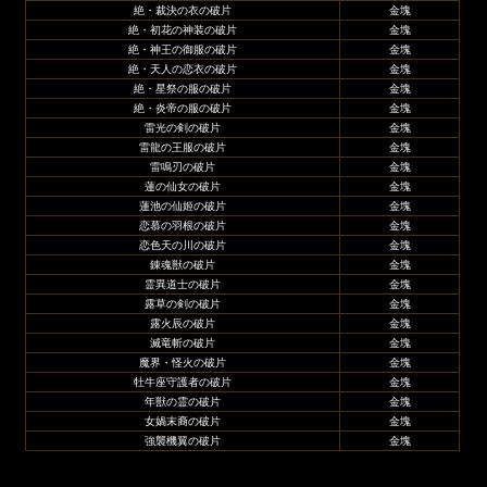
絶・裁決の衣の破片
金塊
絶・初花の神装の破片
金塊
絶・神王の御服の破片
金塊
絶・天人の恋衣の破片
金塊
絶・星祭の服の破片
金塊
絶・炎帝の服の破片
金塊
雷光の剣の破片
金塊
雷龍の王服の破片
金塊
雷鳴刃の破片
金塊
蓮の仙女の破片
金塊
蓮池の仙姬の破片
金塊
恋慕の羽根の破片
金塊
恋色天の川の破片
金塊
錬魂獣の破片
金塊
霊異道士の破片
金塊
露草の剣の破片
金塊
露火辰の破片
金塊
滅竜斬の破片
金塊
魔界・怪火の破片
金塊
牡牛座守護者の破片
金塊
年獣の霊の破片
金塊
女媧末裔の破片
金塊
強襲機翼の破片
金塊