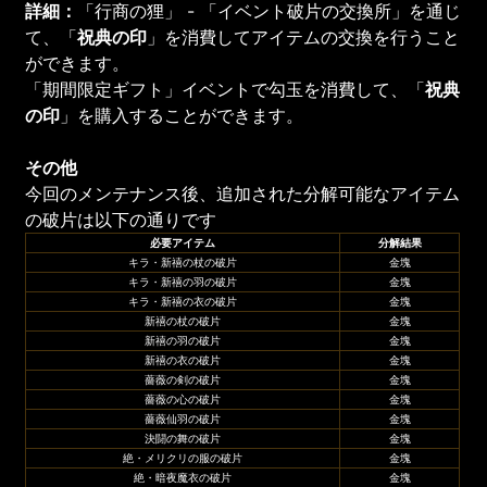
詳細：
「行商の狸」 - 「イベント破片の交換所」を通じ
て、「
祝典の印
」を消費してアイテムの交換を行うこと
ができます。
「期間限定ギフト」イベントで勾玉を消費して、「
祝典
の印
」を購入することができます。
その他
今回のメンテナンス後、追加された分解可能なアイテム
の破片は以下の通りです
必要アイテム
分解結果
キラ・新禧の杖の破片
金塊
キラ・新禧の羽の破片
金塊
キラ・新禧の衣の破片
金塊
新禧の杖の破片
金塊
新禧の羽の破片
金塊
新禧の衣の破片
金塊
薔薇の剣の破片
金塊
薔薇の心の破片
金塊
薔薇仙羽の破片
金塊
決闘の舞の破片
金塊
絶・メリクリの服の破片
金塊
絶・暗夜魔衣の破片
金塊