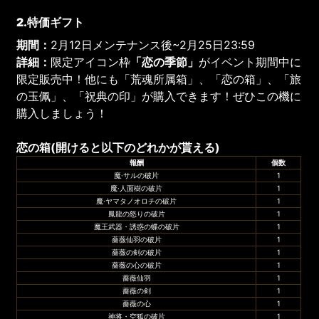
2.特価ギフト
期間：
2月12日メンテナンス後~2月25日23:59
詳細：
限定アイコン枠
「恋の季節」
がイベント期間中に
限定販売中！他にも「荒魂所属箱」、「恋の箱」、「旅
の玉佩」、「祝典の印」が購入できます！ぜひこの機に
購入しましょう！
恋の箱(開けると以下のどれかが貰える)
報酬
個数
魔·サルの破片
1
魔·人面樹の破片
1
魔·ヤマタノオロチの破片
1
鳳龍の怒りの破片
1
魔王武器・誘惑の蝶の破片
1
薔薇仙羽の破片
1
薔薇の剣の破片
1
薔薇の心の破片
1
薔薇仙羽
1
薔薇の剣
1
薔薇の心
1
神将・空狐の破片
1