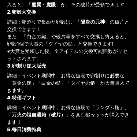
入ると、「
魔翼・魔眼
」か、その破片が受領できます。
2.卵殻大交換
詳細：卵割りで集めた卵殻は、「
陽炎の元神
」の破片と
交換できます！
また、「白金の鎚」や破片等をすべて交換し終えると、
卵殻1個で大賞の「ダイヤの鎚」と交換できます!
※大賞を受領した後、全アイテムの交換可能回数がリセ
ットされます。
3.卵割り鎚大販売
詳細：イベント期間中、お得な値段で卵割りに必要な
「黄金の鎚」「白金の鎚」「ダイヤの鎚」が大量購入で
きます。
4.特価ギフト
詳細：イベント期間中、お得な値段で「ランダム槌」、
「
万火の祖自選箱（破片）
」を含む槌セットが購入でき
ます！
5.毎日消費特典