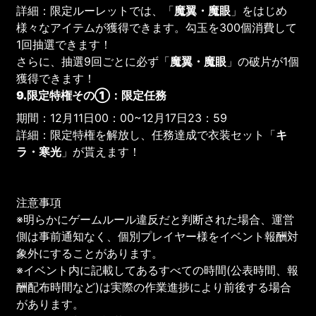
詳細：限定ルーレットでは、「
魔翼・魔眼
」をはじめ
様々なアイテムが獲得できます。勾玉を300個消費して
1回抽選できます！
さらに、抽選9回ごとに必ず「
魔翼・魔眼
」の破片が1個
獲得できます！
9.限定特権その①：限定任務
期間：12月11日00：00~12月17日23：59
詳細：限定特権を解放し、任務達成で衣装セット「
キ
ラ・寒光
」が貰えます！
注意事項
※明らかにゲームルール違反だと判断された場合、運営
側は事前通知なく、個別プレイヤー様をイベント報酬対
象外にすることがあります。
※イベント内に記載してあるすべての時間(公表時間、報
酬配布時間など)は実際の作業進捗により前後する場合
があります。