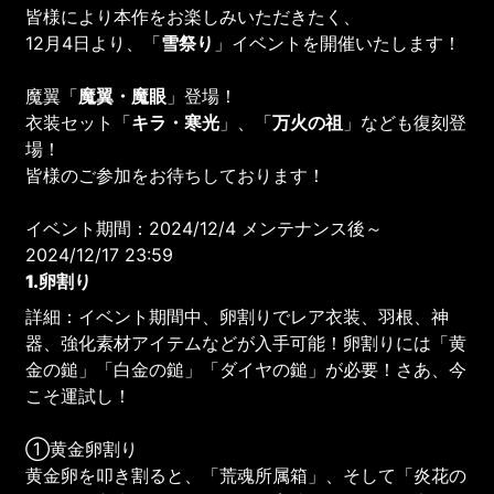
皆様により本作をお楽しみいただきたく、
12月4日より、「
雪祭り
」イベントを開催いたします！
魔翼「
魔翼・魔眼
」登場！
衣装セット「
キラ・寒光
」、「
万火の祖
」なども復刻登
場！
皆様のご参加をお待ちしております！
イベント期間：2024/12/4 メンテナンス後～
2024/12/17 23:59
1.卵割り
詳細：イベント期間中、卵割りでレア衣装、羽根、神
器、強化素材アイテムなどが入手可能！卵割りには「黄
金の鎚」「白金の鎚」「ダイヤの鎚」が必要！さあ、今
こそ運試し！
①黄金卵割り
黄金卵を叩き割ると、「荒魂所属箱」、そして「炎花の