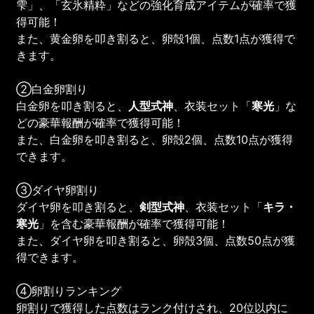
雫」、「玄氷精粋」などの強化育成アイテムが確率で獲
得可能！
また、黄金卵を叩き割ると、卵殻1個、点数1点が獲得で
きます。
②白金卵割り
白金卵を叩き割ると、
人型式神
、衣装セット「
寒光
」な
どの豪華報酬が確率で獲得可能！
また、白金卵を叩き割ると、卵殻2個、点数10点が獲得
できます。
③ダイヤ卵割り
ダイヤ卵を叩き割ると、
剣型式神
、衣装セット「
キラ・
寒光
」を含む豪華報酬が確率で獲得可能！
また、ダイヤ卵を叩き割ると、卵殻3個、点数50点が獲
得できます。
④卵割りランキング
卵割りで獲得した点数はランク付けされ、20位以内に