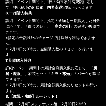
詳細：イベント期間中、1日の勾玉累計消費額に応じ
て、神化秘境の所属箱、
内界幸運宝箱
がもらえます!
6.一括購入特典
詳細：イベント期間中、指定の金額を一括購入した日数
に応じて、「白金の鎚」、「
寒光の剣
」の破片が獲得で
きます。
※指定の金額以外のチャージでは報酬を獲得できませ
ん。
※12月11日の0時に、金額購入数のリセットを行いま
す。
7.期間購入特典
詳細:イベント期間中の累計金塊購入数に応じて、「
魔
翼・魔眼
」、衣装セット「
キラ・寒光
」のパーツが獲得
できます。
※12月11日の0時に、累計金額購入数のリセットを行い
ます。
8.【魔翼・魔眼】ルーレット！
期間：12月4日メンテナンス後~12月10日23:59