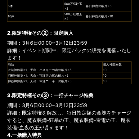
500万経験玉
5体
春日神鹿の破片×5
×2
500万経験玉
10体
春日神鹿の破片×10
×2
2.限定特権その②：限定購入
期間：3月6日00:00~3月12日23:59
詳細：イベント期間中、限定パックの販売を開催いたし
ます！
商品
購入可能回数
衣装神錬薬×1、天命・ハスキーの魂の破片×5
10
羽根神錬薬×1、天命・守護者の翼の破片×5
10
神器神錬薬×1、天命・幸運コーギーの破片×5
10
3.限定特権その③：一括チャージ特典
期間：3月6日00:00~3月12日23:59
詳細：限定特権を解放し、毎日指定額の金塊をチャージ
すると、魔衣装備-狂暴の王、魔衣装備-雷電の王、魔衣
装備-血夜の王が貰えます！
4.一括購入特典