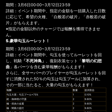
期間：3月6日00:00~3月12日23:59
詳細：イベント期間中、指定の金額を一括購入した日数
に応じて、希望の火種、「白般若の破片」「赤般若の破
片」がもらえます。
※指定の金額以外のチャージでは報酬を獲得できませ
ん。
5.豪華勾玉ルーレット！
期間：3月6日00:00~3月12日23:59
詳細：イベント期間中、勾玉を使ってルーレットを回
し、戦騎
「不死神鳥」
、復刻衣装セット「
黎明の幻想
曲
」各パーツを含む豪華報酬がもらえます！
さらに、全サーバーのプレイヤーが勾玉ルーレットを回
すに消費された50％の勾玉は勾玉プールに加算され、
その一部に当たると、大量の勾玉がもらえます！
報酬
数量
提供割合
勾玉大賞：勾玉プール×75%
1
0.10%
絶・御神燈の守護
2
9.60%
極・煌炎の金翼
2
9.60%
極・闇夜の提灯
2
9.60%