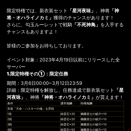
限定特権では、新衣装セット
「
星河夜咏
」
、神将
「
神
将・オハライノカミ
」
獲得のチャンスがあります！
さらに、勾玉ルーレットで戦騎
「不死神鳥」
を入手する
チャンスもありますよ！
皆様のご参加をお待ちしております。
イベント対象：2023年4月19日以前にリリースした全
サーバー
1.限定特権その①：限定任務
期間：3月6日00:00~3月12日23:59
詳細：限定特権を解放し、任務達成で新衣装セット
「
星
河夜咏
」
、神将
「
神将・オハライノカミ
」
が貰えます！
条件
通常報酬
特権報酬
衣装「天命・ハスキーの魂」を昇段
1段
鋳霊石×20
幽蘭居士の破片×10
2段
鋳霊石×20
幽蘭居士の破片×10
3段
鋳霊石×20
幽蘭居士の破片×10
4段
鋳霊石×50
幽蘭居士の破片×10