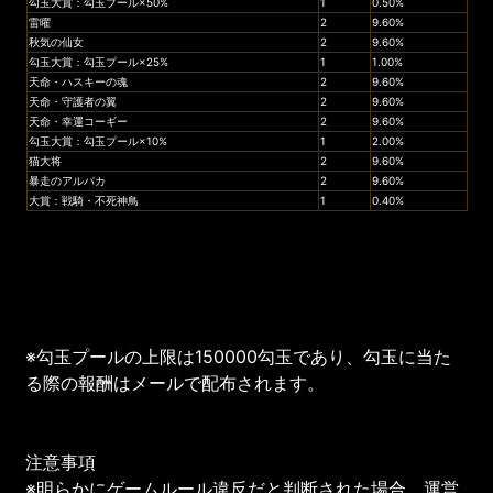
勾玉大賞：勾玉プール×50%
1
0.50%
雷曜
2
9.60%
秋気の仙女
2
9.60%
勾玉大賞：勾玉プール×25%
1
1.00%
天命・ハスキーの魂
2
9.60%
天命・守護者の翼
2
9.60%
天命・幸運コーギー
2
9.60%
勾玉大賞：勾玉プール×10%
1
2.00%
猫大将
2
9.60%
暴走のアルパカ
2
9.60%
大賞：戦騎・不死神鳥
1
0.40%
※勾玉プールの上限は150000勾玉であり、勾玉に当た
る際の報酬はメールで配布されます。
注意事項
※明らかにゲームルール違反だと判断された場合、運営