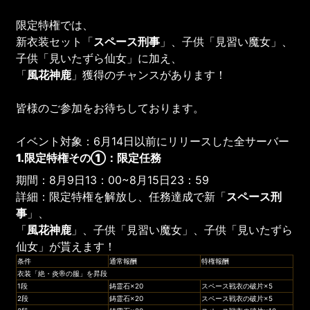
限定特権では、
新衣装セット「
スペース刑事
」、子供「見習い魔女」、
子供「見いたずら仙女」に加え、
「
風花神鹿
」獲得のチャンスがあります！
皆様のご参加をお待ちしております。
イベント対象：6月14日以前にリリースした全サーバー
1.限定特権その①：限定任務
期間：8月9日13：00~8月15日23：59
詳細：限定特権を解放し、任務達成で新「
スペース刑
事
」、
「
風花神鹿
」、子供「見習い魔女」、子供「見いたずら
仙女」が貰えます！
条件
通常報酬
特権報酬
衣装「絶・炎帝の服」を昇段
1段
鋳霊石×20
スペース戦衣の破片×5
2段
鋳霊石×20
スペース戦衣の破片×5