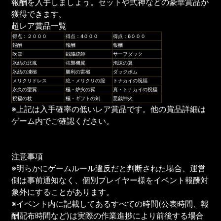
報酬を入手しましょう。セットや式神などの豪華賞品が
獲得できます。
超レア賞品一覧
得点：２０００
得点：4０００
得点：6０００
報酬
報酬
報酬
吹雪
戦陣統帥
サーフダック
氷結の北嵐
強襲機翼
泡沫の翼
氷結の凍槌
勝利の雷槌
ダックボム
メリクリドレス
絶・メリクリの服
トナカイの祝福
永久の聖翼
極・炉火の翼
真・トナカイの祝福
祝福の杖
極・ギフトの剣
悪戯神火
※上記は入手確率の低いレア賞品です。他の賞品詳細は
ゲーム内でご確認ください。
注意事項
※明らかにゲームルール違反だと判断された場合、運営
側は事前通知なく、個別プレイヤー様をイベント報酬対
象外にすることがあります。
※イベント内に記載してあるすべての時間(公表時間、報
酬配布時間など)は実際の作業進捗により前後する場合