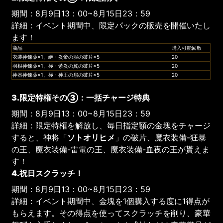
期間：8月9日13：00~8月15日23：59
詳細：イベント期間中、限定パックの販売を開催いたし
ます！
商品
購入可能回数
衣装神錬薬×1、絶・炎帝の服の破片×5
20
羽根神錬薬×1、極・紫炎の翼の破片×5
20
神器神錬薬×1、極・神王の扇の破片×5
20
3.限定特権その③：一括チャージ特典
期間：8月9日13：00~8月15日23：59
詳細：限定特権を解放し、毎日指定額の金塊をチャージ
すると、神将「
ソトオリヒメ
」の破片、魔衣装備-狂暴
の王、魔衣装備-雷電の王、魔衣装備-血夜の王が貰えま
す！
4.祝日スクラッチ！
期間：8月9日13：00~8月15日23：59
詳細：イベント期間中、金塊を1個購入する度に1得点が
もらえます。その得点を使ってスクラッチを削り、豪華