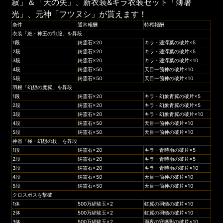
寂」＆「天の矢」、新衣装&キラ衣装セット「薄暑
光」、元神「フツヌシ」が貰えます！
条件
通常報酬
特権報酬
衣装「絶・神王の御服」を昇段
1段
鋳霊石×20
キラ・蓮浮葉の破片×5
2段
鋳霊石×20
キラ・蓮浮葉の破片×5
3段
鋳霊石×20
キラ・蓮浮葉の破片×10
4段
鋳霊石×50
天目一箇神の破片×10
5段
鋳霊石×50
天目一箇神の破片×10
羽根「幻想の魔翼」を昇段
1段
鋳霊石×20
キラ・幻象青翼の破片×5
2段
鋳霊石×20
キラ・幻象青翼の破片×5
3段
鋳霊石×20
キラ・幻象青翼の破片×10
4段
鋳霊石×50
天目一箇神の破片×10
5段
鋳霊石×50
天目一箇神の破片×10
神器「極・幻想の杖」を昇段
1段
鋳霊石×20
キラ・青時雨の破片×5
2段
鋳霊石×20
キラ・青時雨の破片×5
3段
鋳霊石×20
キラ・青時雨の破片×10
4段
鋳霊石×50
天目一箇神の破片×10
5段
鋳霊石×50
天目一箇神の破片×10
クロスボスを撃破
1体
500万経験玉×2
虹翼の羽蟻の破片×10
2体
500万経験玉×2
虹翼の羽蟻の破片×10
3体
500万経験玉×2
雨夜の守護獣の破片×10