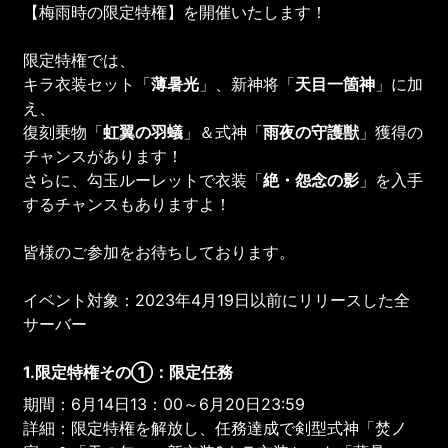
【梅雨時の限定特権】を開催いたします！
限定特権では、
キラ衣装セット「
薄暑光
」、新神将「
天目一箇神
」に加
え、
復刻乗物「
虹翼の羽蟻
」＆式神「
雨夜の守護獣
」獲得の
チャンスがあります！
さらに、勾玉ルーレットで衣装「
絶・怨念の影
」を入手
するチャンスもありますよ！
皆様のご参加をお待ちしております。
イベント対象：2023年4月19日以前にリリースした全
サーバー
1.限定特権その①：限定任務
期間：6月14日13：00～6月20日23:59
詳細：限定特権を解放し、任務達成で剣型式神「焚ノ