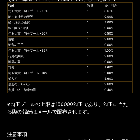
報酬
数量
提供割合
勾玉大賞：勾玉プール×75%
1
0.10%
絶・御神燈の守護
1
9.60%
極・煌炎の金翼
1
9.60%
極・闇夜の提灯
1
9.60%
勾玉大賞：勾玉プール×50%
1
0.50%
雷曜
1
9.60%
絶海の王子
1
9.60%
勾玉大賞：勾玉プール×25%
1
1.00%
花見の約束
1
9.60%
紫雲の翼
1
9.60%
花槌
1
9.60%
勾玉大賞：勾玉プール×10%
1
2.00%
猫大将
1
9.60%
暴走のアルパカ
1
9.60%
大賞：絶・怨念の影
1
0.40%
※勾玉プールの上限は150000勾玉であり、勾玉に当た
る際の報酬はメールで配布されます。
注意事項