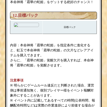
本命神将「霜華の蛇姫」をゲットする絶好のチャンス！
12.目標パック
目標パック
内容：本命神将「霜華の蛇姫」を指定条件に進化する
と、虹玉で本命神将「霜華の蛇姫」の欠片などレアアイ
テムを購入できます。
さらに、「霜華の蛇姫」覚醒欠片を購入すれば、本命神
将「霜華の蛇姫」を覚醒させます。
注意事項
※ 明らかにゲームルール違反だと判断された場合、運営
側は事前通知無く、個別プレイヤー様をイベント報酬対
象外にすることがあります。
※ イベント内に記載してあるすべての時間(公表時間、報
酬配布時間など)は実際の作業進捗により前後する場合が