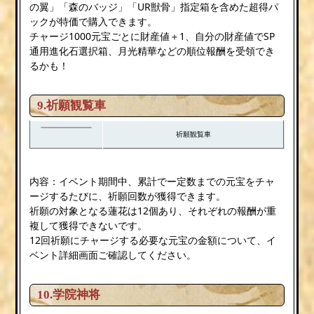
の翼」「森のバッジ」「UR獣骨」指定箱を含めた超得パ
ックが特価で購入できます。
チャージ1000元宝ごとに財産値＋1、自分の財産値でSP
通用進化石選択箱、月光精華などの順位報酬を受領でき
るかも！
9.祈願観覧車
祈願観覧車
内容：イベント期間中、累計でー定数までの元宝をチャ
ージするたびに、祈願回数が獲得できます。
祈願の対象となる蓮花は12個あり、それぞれの報酬が重
複して獲得できないです。
12回祈願にチャージする必要な元宝の金額について、イ
ベント詳細画面ご確認してください。
10.学院神将