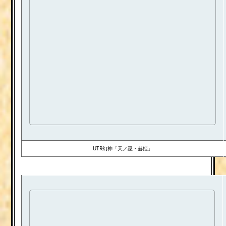
UTR幻神「天ノ巫・赫姫」