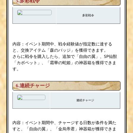
5.多彩戦令
多彩戦令
内容：イベント期間中、戦令経験値が指定数に達する
と、交換アイテム「森のバッジ」を獲得できます。
さらに戦令を購入したら、追加で「自由の翼」、SP仙獣
「カボペット」、「霜華の蛇姫」の神器箱を獲得できま
す。
6.連続チャージ
連続チャージ
内容：イベント期間中、チャージする日数が条件を満た
すと、「自由の翼」、「金烏帝君」神器箱が獲得できま