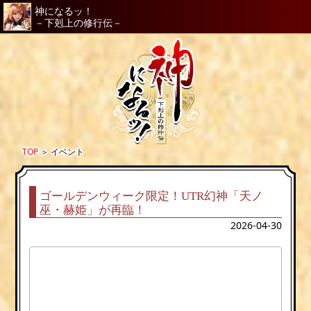
神になるッ！
－下剋上の修行伝－
TOP
＞
イベント
ゴールデンウィーク限定！UTR幻神「天ノ
巫・赫姫」が再臨！
2026-04-30