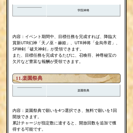
学院神将
内容：イベント期間中、目標任務を完成すれば、降臨大
賞新UTR幻神「天ノ巫・赫姫」、UTR神将「金烏帝君」、
SP神剣「破天神剣」が受領できます。
また、目標任務を完成するたびに、召喚符、神尊秘宝の
欠片など豊富な報酬が受領できます。
11.楽園祭典
楽園祭典
内容：楽園祭典で願いを4つ選択でき、無料で願いを1回
開放できます。
累計チャージが指定数に達すると、開放回数を追加で獲
得する可能です。