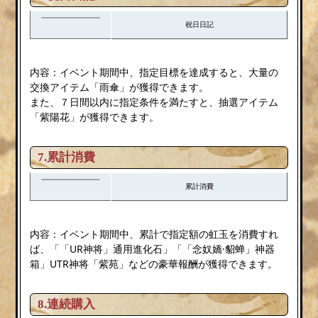
祝日日記
内容：イベント期間中、指定目標を達成すると、大量の
交換アイテム「雨傘」が獲得できます。
また、７日間以内に指定条件を満たすと、抽選アイテム
「紫陽花」が獲得できます。
7.累計消費
累計消費
内容：イベント期間中、累計で指定額の虹玉を消費すれ
ば、「「UR神将」通用進化石」「「念奴嬌·貂蝉」神器
箱」UTR神将「紫苑」などの豪華報酬が獲得できます。
8.連続購入