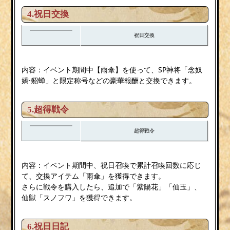
4.祝日交換
祝日交換
内容：イベント期間中【雨傘】を使って、SP神将「念奴
嬌·貂蝉」と限定称号などの豪華報酬と交換できます。
5.超得戦令
超得戦令
内容：イベント期間中、祝日召喚で累計召喚回数に応じ
て、交換アイテム「雨傘」を獲得できます。
さらに戦令を購入したら、追加で「紫陽花」「仙玉」、
仙獣「スノフワ」を獲得できます。
6.祝日日記