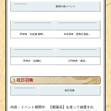
穀雨の候イベント
SP神将「念奴嬌·貂蝉」
本命神将「凰華紅蓮姫」
SP神兵「波瀾剣」
UTR神将「紫苑」
1.祝日召喚
祝日召喚
内容：イベント期間中、【紫陽花】を使って抽選すれ