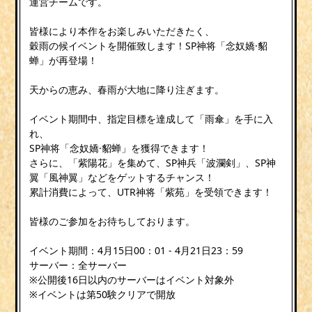
運営チームです。
皆様により本作をお楽しみいただきたく、
穀雨の候イベントを開催致します！SP神将「念奴嬌·貂
蝉」が再登場！
天からの恵み、春雨が大地に降り注ぎます。
イベント期間中、指定目標を達成して「雨傘」を手に入
れ、
SP神将「念奴嬌·貂蝉」を獲得できます！
さらに、「紫陽花」を集めて、SP神兵「波瀾剣」、SP神
翼「風神翼」などをゲットするチャンス！
累計消費によって、UTR神将「紫苑」を受領できます！
皆様のご参加をお待ちしております。
イベント期間：4月15日00：01 - 4月21日23：59
サーバー：全サーバー
※公開後16日以内のサーバーはイベント対象外
※イベントは第50験クリアで開放