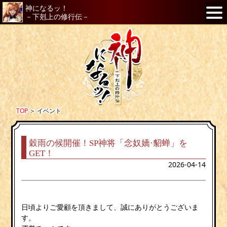
神になるッ！
－下剋上の修行伝－
TOP
＞
イベント
穀雨の候開催！SP神将「念奴嬌·貂蝉」を
GET！
2026-04-14
日頃よりご愛顧を頂きまして、誠にありがとうございま
す。