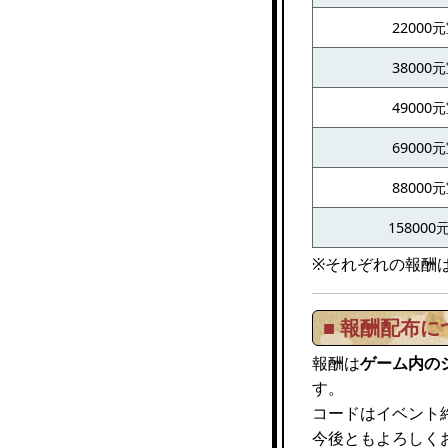
22000
38000
49000
69000
88000
158000
※それぞれの報酬
■ 報酬配布に
報酬は
ゲーム内の
す。
コードはイベント
今後ともよろしく