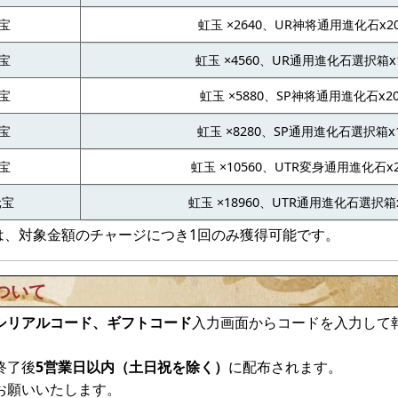
元宝
虹玉 ×2640、UR神将通用進化石x2
元宝
虹玉 ×4560、UR通用進化石選択箱x
元宝
虹玉 ×5880、SP神将通用進化石x2
元宝
虹玉 ×8280、SP通用進化石選択箱x
元宝
虹玉 ×10560、UTR変身通用進化石x
元宝
虹玉 ×18960、UTR通用進化石選択箱
は、対象金額のチャージにつき1回のみ獲得可能です。
ついて
シリアルコード、
ギフトコード
入力画面からコードを入力して
終了後
5営業日以内（土日祝を除く）
に配布されます。
お願いいたします。