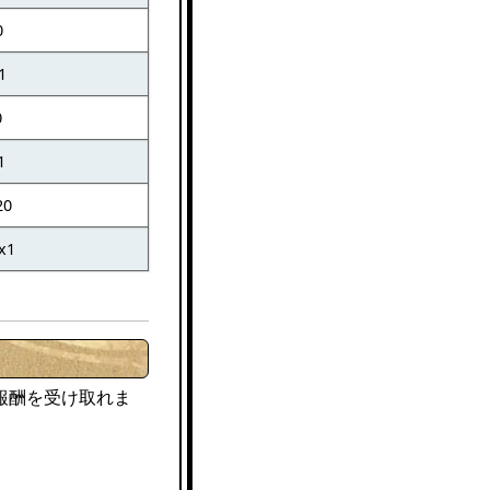
0
1
0
1
20
x1
報酬を受け取れま