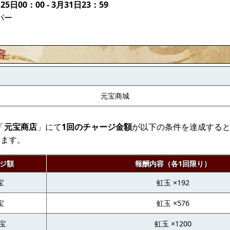
25日00：00 - 3月31日23：59
バー
容
元宝商城
「
元宝商店
」にて
1回のチャージ金額
が以下の条件を達成する
きます。
ジ額
報酬内容（各1回限り）
宝
虹玉 ×192
宝
虹玉 ×576
元宝
虹玉 ×1200