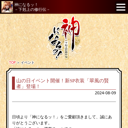
神になるッ！
－下剋上の修行伝－
TOP
＞
イベント
山の日イベント開催！新SP衣装「翠風の賢
者」登場！
2024-08-09
日頃より「神になるッ！」をご愛顧頂きまして、誠にあ
りがとうございます。