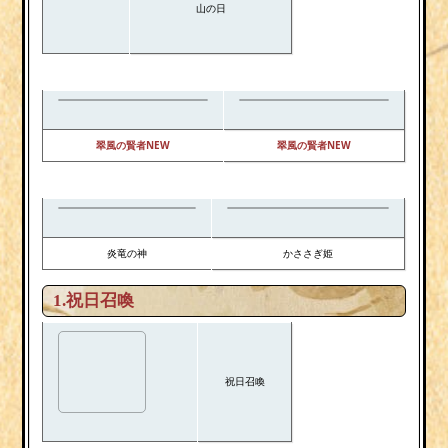
山の日
翠風の賢者NEW
翠風の賢者NEW
炎竜の神
かささぎ姫
1.祝日召喚
祝日召喚