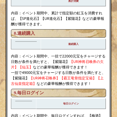
累計消費
内容：イベント期間中、累計で指定額の虹玉を消費すれ
ば、【SP進化石】【UR進化石】【紫陽花】などの豪華報
酬が獲得できます。
8.連続購入
連続購入
内容：イベント期間中、一括で22000元宝をチャージする
日数が条件を満たすと、【紫陽花】
【UR神将召喚券の欠
片】【仙玉】
などの豪華報酬が獲得できます！
一括で49000元宝をチャージする日数が条件を満たすと、
【紫陽花】
【UR神将召唤券】【霸王竜骨指定宝箱】【上
古仙皇指定箱】
などの豪華報酬が獲得できます！
9.毎日ログイン
毎日ログイン
内容：イベント期間中、毎日ログインすれば、【梅酒】