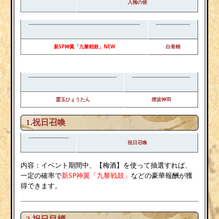
入梅の候
新SP神翼「九黎戦鼓」NEW
白骨精
霊玉ひょうたん
煙波神羽
1.祝日召喚
祝日召喚
内容：イベント期間中、【梅酒】を使って抽選すれば、
一定の確率で
新SP神翼「九黎戦鼓」
などの豪華報酬が獲
得できます。