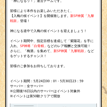
「神になるッ！」運営チームです。
皆様により本作をお楽しみいただきたく、
【入梅の候イベント】を開催致します。
新SP神翼「九黎
戦鼓」
登場！
神になる道中で入梅の候イベントを迎えましょう！
イベント期間中、指定目標を達成して「紫陽花」を手に
入れ、
SP神将「白骨精」
などのレア報酬と交換可能！
さらに、「梅酒」を集めて、
新SP神翼「九黎戦鼓」
など
をゲットするチャンス！
皆様のご参加をお待ちしております。
イベント期間：5月24日00：01 - 5月30日23：59
サーバー：全サーバー
※公開後16日以内のサーバーはイベント対象外
※イベントは第50験クリアで開放