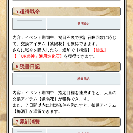
5.超得戦令
超得戦令
内容：イベント期間中、祝日召喚で累計召喚回数に応じ
て、交換アイテム【紫陽花】を獲得できます。
さらに戦令を購入したら、追加で【梅酒】
【仙玉】
【「UR憑神」通用進化石】
を獲得できます。
6.読書日記
読書日記
内容：イベント期間中、指定目標を達成すると、大量の
交換アイテム【紫陽花】が獲得できます。
また、７日間以内に指定条件を満たすと、抽選アイテム
【梅酒】が獲得できます。
7.累計消費