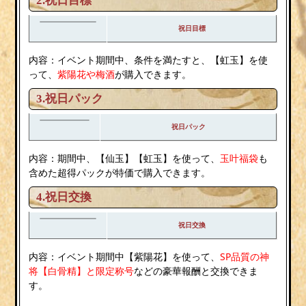
2.
祝日目標
祝日目標
内容：イベント期間中、条件を満たすと、【虹玉】を使
って、
紫陽花や梅酒
が購入できます。
3.祝日パック
祝日パック
内容：期間中、【仙玉】【虹玉】を使って、
玉叶福袋
も
含めた超得パックが特価で購入できます。
4.祝日交換
祝日交換
内容：イベント期間中【紫陽花】を使って、
SP品質の神
将【白骨精】と限定称号
などの豪華報酬と交換できま
す。