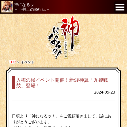
神になるッ！
－下剋上の修行伝－
TOP
＞
イベント
入梅の候イベント開催！新SP神翼「九黎戦
鼓」登場！
2024-05-23
日頃より「神になるッ！」をご愛顧頂きまして、誠にあ
りがとうございます。