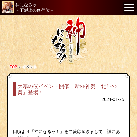
神になるッ！
－下剋上の修行伝－
TOP
＞
イベント
大寒の候イベント開催！新SP神翼「北斗の
翼」登場！
2024-01-25
日頃より「神になるッ！」をご愛顧頂きまして、誠にあ