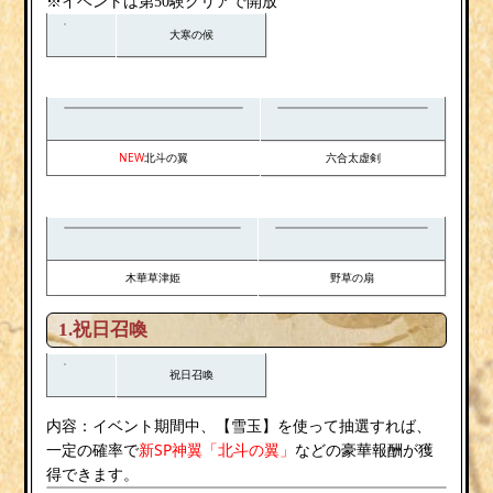
※イベントは第50験クリアで開放
大寒の候
NEW
北斗の翼
六合太虚剣
木華草津姫
野草の扇
1.
祝日召喚
祝日召喚
内容：
雪玉
イベント期間中、【
】を使って抽選すれば、
新SP神翼「北斗の翼」
一定の確率で
などの豪華報酬が獲
得できます。