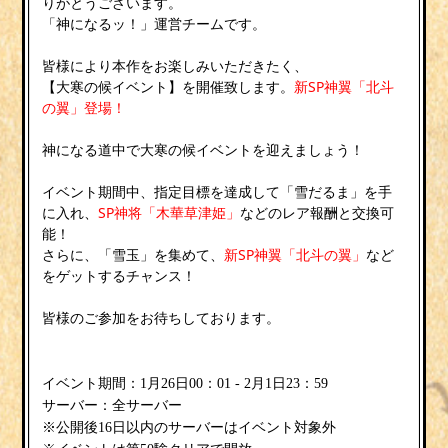
りがとうございます。
「神になるッ！」運営チームです。
皆様により本作をお楽しみいただきたく、
【大寒の候イベント】を開催致します。
新SP神翼「北斗
の翼」登場！
神になる道中で大寒の候イベントを迎えましょう！
イベント期間中、指定目標を達成して「雪だるま」を手
に入れ、
SP神将「木華草津姫」
などのレア報酬と交換可
能！
さらに、「雪玉」を集めて、
新SP神翼「北斗の翼」
など
をゲットするチャンス！
皆様のご参加をお待ちしております。
イベント期間：1月26日00：01 - 2月1日23：59
サーバー：全サーバー
※公開後16日以内のサーバーはイベント対象外