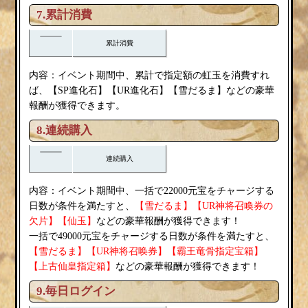
7.累計消費
累計消費
内容：
イベント期間中、累計で指定額の虹玉を消費すれ
雪だるま
ば、【SP進化石】【UR進化石】【
】などの豪華
報酬が獲得できます。
8.連続購入
連続購入
内容：
イベント期間中、一括で22000元宝をチャージする
雪だるま
日数が条件を満たすと、
【
】【UR神将召喚券の
欠片】【仙玉】
などの豪華報酬が獲得できます！
一括で49000元宝をチャージする日数が条件を満たすと、
雪だるま
【
】【UR神将召唤券】【霸王竜骨指定宝箱】
【上古仙皇指定箱】
などの豪華報酬が獲得できます！
9.毎日ログイン