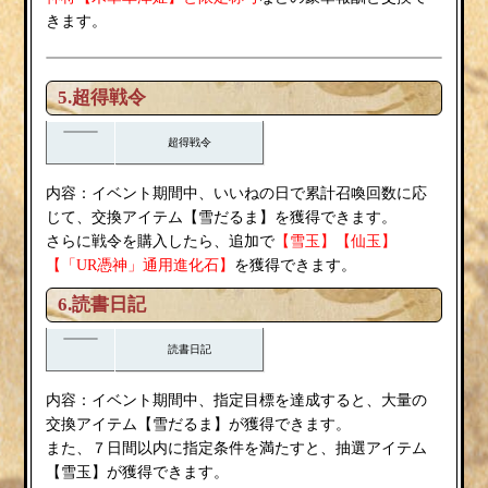
きます。
5.超得戦令
超得戦令
内容：
いいねの日
イベント期間中、
で累計召喚回数に応
雪だるま
じて、交換アイテム【
】を獲得できます。
雪玉
さらに戦令を購入したら、追加で
【
】【仙玉】
【「UR憑神」通用進化石】
を獲得できます。
6.読書日記
読書日記
内容：
イベント期間中、指定目標を達成すると、大量の
雪だるま
交換アイテム【
】が獲得できます。
また、７日間以内に指定条件を満たすと、抽選アイテム
雪玉
【
】が獲得できます。