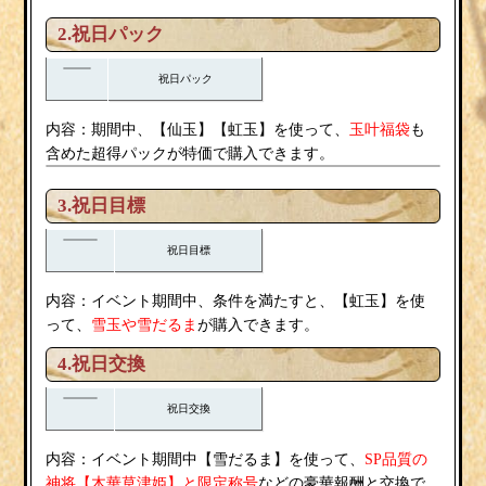
2.祝日パック
祝日パック
内容：
期間中、【仙玉】【虹玉】を使って、
玉叶福袋
も
含めた超得パックが特価で購入できます。
3.祝日目標
祝日目標
内容：
イベント期間中、条件を満たすと、【虹玉】を使
雪玉
雪だるま
って、
や
が購入できます。
4.祝日
交換
祝日
交換
内容：
雪だるま
イベント期間中【
】を使って、
SP品質の
木華草津姫
神将【
】と限定称号
などの豪華報酬と交換で