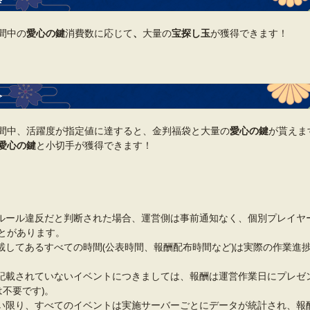
間中の
愛心の鍵
消費数に応じて
、
大量の
宝探し玉
が獲得できます！
令
間中、活躍度が指定値に達すると、金判福袋と大量の
愛心の鍵
が貰えま
愛心の鍵
と小切手が獲得できます！
ルール違反だと判断された場合、運営側は事前通知なく、個別プレイヤ
とがあります。
載してあるすべての時間(公表時間、報酬配布時間など)は実際の作業進
記載されていないイベントにつきましては、報酬は運営作業日にプレゼ
は不要です)。
い限り、すべてのイベントは実施サーバーごとにデータが統計され、報