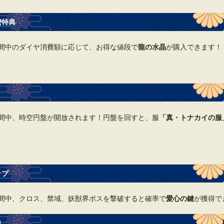
費特典
間中のダイヤ消費額に応じて、お得な値段で
龍の水晶
が購入できます！
間中、時空円盤が開放されます！円盤を回すと、服
「真・トナカイの服
ップ
間中、クロス、禁域、妖獣界ボスを撃破すると確率で
愛心の鍵
が獲得で
典