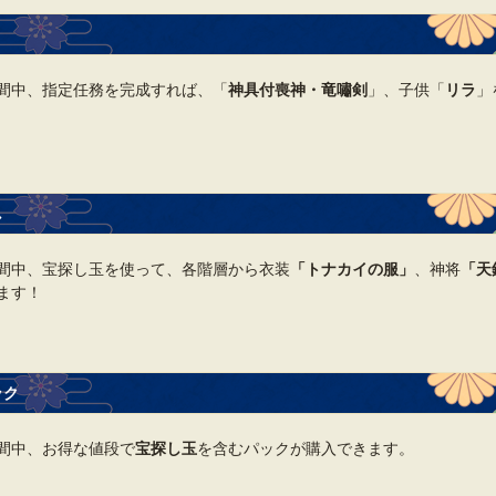
間中、指定任務を完成すれば、「
神具付喪神・竜嘯剣
」、子供「
リラ
」
し
間中、宝探し玉を使って、各階層から衣装
「トナカイ
の服」
、神将
「天
ます！
ック
間中、お得な値段で
宝探し玉
を含むパックが購入できます。