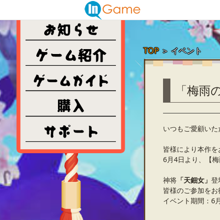
TOP
＞
イベント
「梅雨
いつもご愛顧いた
皆様により本作を
6月4日より、【
神将
「天鈿女」
登
皆様のご参加をお
イベント期間：6月4日