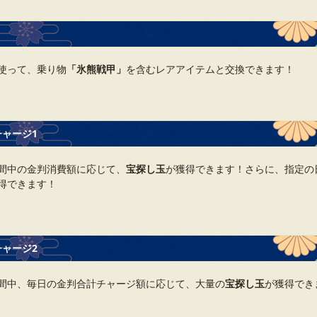
使って、乗り物
「氷熊戦甲」
を含むレアアイテムと交換できます！
ャージ1
間中の金判消費額に応じて、
宝探し玉
が獲得できます！さらに、指定の
得できます！
ャージ2
間中、毎日の金判合計チャージ額に応じて、大量の
宝探し玉
が獲得でき