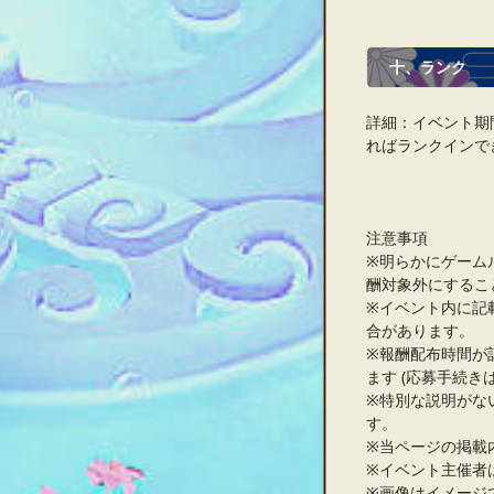
十、ランク
詳細：イベント期
ればランクインで
注意事項
※明らかにゲーム
酬対象外にするこ
※イベント内に記
合があります。
※報酬配布時間が
ます (応募手続き
※特別な説明がな
す。
※当ページの掲載
※イベント主催者
※画像はイメージ