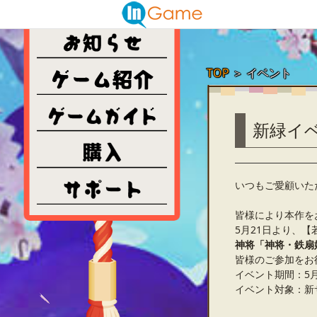
TOP
＞
イベント
新緑イ
いつもご愛顧いた
皆様により本作を
5月21日より、
神将「神将・鉄扇
皆様のご参加をお
イベント期間：5月21
イベント対象：新