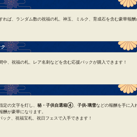
すれば、ランダム数の祝福の札、神玉、ミルク、育成石を含む豪華報酬
ック
間中、祝福の札、レア名刺などを含む応援パックが購入できます！
指定の文字を灯し、
秘・子供自選箱④
、
子供‐璃雪
などの報酬を手に入
報酬が豪華になります。
パック、祝福宝札、祝日フェスで入手できます！