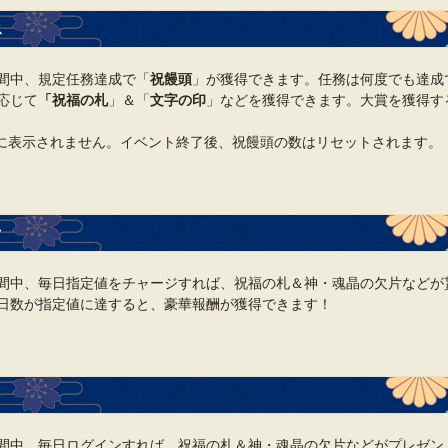
ス
間中、規定任務達成で「
祝饅頭
」が獲得できます。任務は何度でも達成
応じて
「祝福の札
」＆「
文字の印
」などを獲得できます。大賞を獲得す
に表示されません。イベント終了後、祝饅頭の数はリセットされます。
ク
間中、毎日指定値をチャージすれば、祝福の札＆神・魂晶の欠片などが
日数が指定値に達すると、豪華報酬が獲得できます！
ト
間中、毎日ログインすれば、祝福の札＆神・魂晶の欠片などがプレゼン