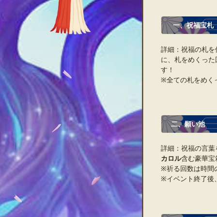
一、祝福宝札
詳細：祝福の札を
に、札をめくった
す！
※全ての札をめく
二、願い池
詳細：祝福の言葉
カロル
含む豪華宝
※祈る回数は時間
※イベント終了後