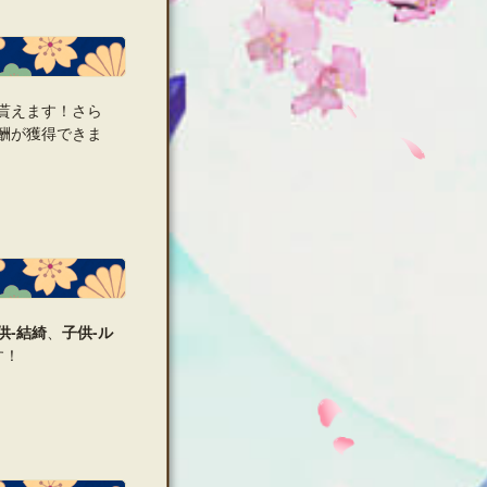
貰えます！さら
酬が獲得できま
供‐結綺
、
子供‐ル
す！