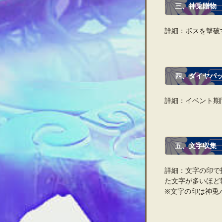
三、神兎贈物
詳細：ボスを撃破
四、ダイヤパ
詳細：イベント期
五、文字収集
詳細：文字の印で
た文字が多いほど
※文字の印は神兎