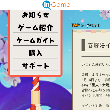
TOP
＞
イベント
春爛漫
いつもご愛顧いた
皆様により本作を
4月16日より、
神将「
聖人・女娲
皆様のご参加をお
イベント期間：4月16
イベント対象：新