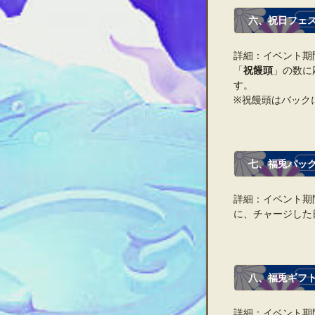
六、祝日フェ
詳細：イベント期
「
祝饅頭
」の数に
す。
※祝饅頭はバック
七、福兎パッ
詳細：イベント期
に、チャージした
八、福兎ギフ
詳細：イベント期