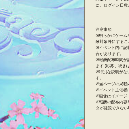
に、ログイン日数
注意事項
※明らかにゲーム
酬対象外にするこ
※イベント内に記
合があります。
※報酬配布時間が
ます (応募手続き
※特別な説明がな
す。
※当ページの掲載
※イベント主催者
※画像はイメージ
※報酬の配布内容
タが確認できない