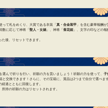
使って札をめくり、大賞である衣装「
真・合金装甲
」を含む豪華報酬が
回数に応じて神将「
聖人・女娲
」、神将「
蚕花姫
」、文字の印などの報
った後、リセットできます。
を選んで祈りを行い、祈願の力を貰いましょう！祈願の力を使って、
子
箱と交換できます！さらに、その宝箱に、賞品は2つまで自分で選べま
の経過とともに回復します。
、所持の祈願の力はリセットされます。