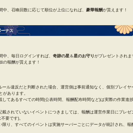
間中、召喚回数に応じて順位が上位になれば、
豪華報酬
が貰えます！
ボーナス
間中、毎日ログインすれば、
奇跡の星
＆
星のお守り
がプレゼントされます
加の報酬が貰えます！
ルール違反だと判断された場合、運営側は事前通知なく、個別プレイヤ
とがあります。
載してあるすべての時間(公表時間、報酬配布時間など)は実際の作業進
記載されていないイベントにつきましては、報酬は運営作業日にプレゼ
は不要です)。
い限り、すべてのイベントは実施サーバーごとにデータが統計され、報