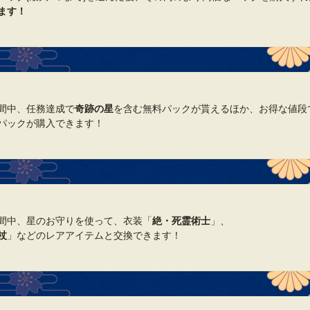
ます！
間中、任務達成で
奇跡の星
を含む無料パックが貰えるほか、お得な値段
パックが購入できます！
間中、星のお守りを使って、衣装「
絶・死霊術士
」、
杖
」などのレアアイテムと交換できます！