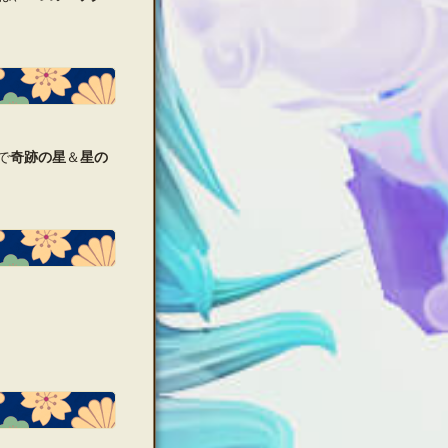
で
奇跡の星
＆
星の