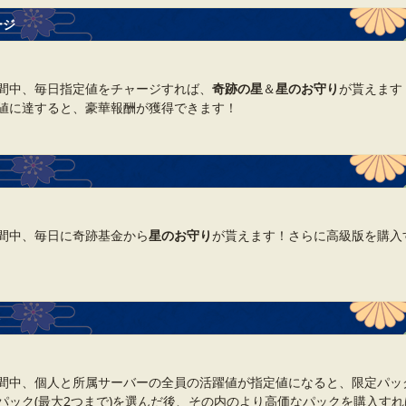
ージ
間中、毎日指定値をチャージすれば、
奇跡の星
＆
星のお守り
が貰えます
値に達すると、豪華報酬が獲得できます！
間中、毎日に奇跡基金から
星のお守り
が貰えます！さらに高級版を購入
ト
間中、個人と所属サーバーの全員の活躍値が指定値になると、限定パッ
パック(最大2つまで)を選んだ後、その内のより高価なパックを購入すれ