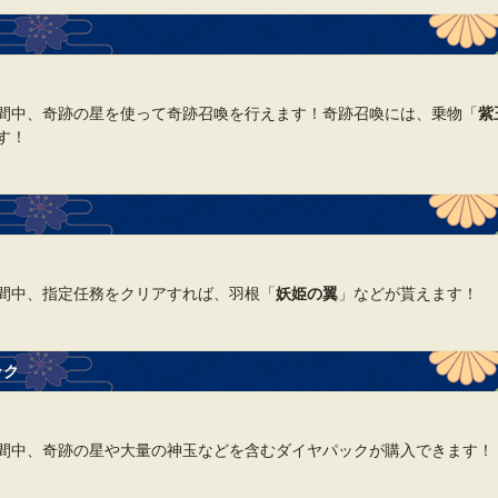
間中、奇跡の星を使って奇跡召喚を行えます！奇跡召喚には、乗物「
紫
す！
間中、指定任務をクリアすれば、羽根「
妖姫の翼
」などが貰えます！
ック
間中、奇跡の星や大量の神玉などを含むダイヤパックが購入できます！