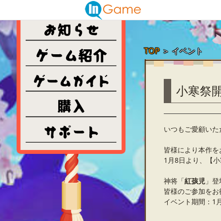
TOP
＞
イベント
小寒祭
いつもご愛顧いた
皆様により本作を
1月8日より、【
神将「
紅孩児
」登
皆様のご参加をお
イベント期間：1月8日