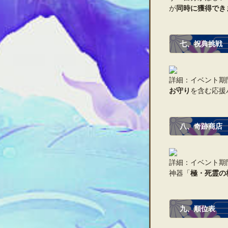
が
同時に獲得でき
七、祝典挑戦
詳細：イベント期
お守り
を含む応援
八、奇跡商店
詳細：イベント期
神器「
極・
死霊の
九、順位表