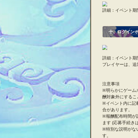
詳細：イベント期
十、ログイン
詳細：イベント期
プレイヤーは、追
注意事項
※明らかにゲーム
酬対象外にするこ
※イベント内に記
合があります。
※報酬配布時間が
ます (応募手続き
※特別な説明がな
す。