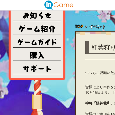
TOP
＞
イベント
紅葉狩
いつもご愛顧いた
皆様により本作を
10月16日より、【
神将「陽神羲和」
皆様のご参加をお