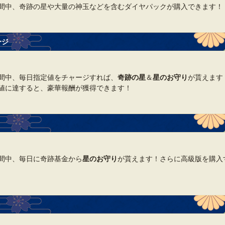
間中、奇跡の星や大量の神玉などを含むダイヤパックが購入できます！
ージ
間中、毎日指定値をチャージすれば、
奇跡の星
＆
星のお守り
が貰えます
値に達すると、豪華報酬が獲得できます！
間中、毎日に奇跡基金から
星のお守り
が貰えます！さらに高級版を購入
ト