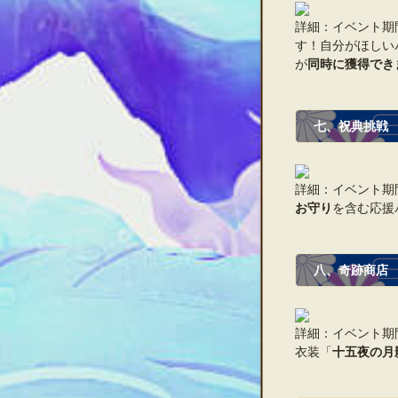
詳細：イベント期
す！自分がほしい
が
同時に獲得でき
七、祝典挑戦
詳細：イベント期
お守り
を含む応援
八、奇跡商店
詳細：イベント期
衣装「
十五夜の月