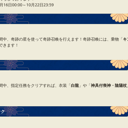
6日00:00～10月22日23:59
間中、奇跡の星を使って奇跡召喚を行えます！奇跡召喚には、乗物「
キ
できます！
間中、指定任務をクリアすれば、衣装「
白龍
」や「
神具付喪神・陰陽杖
ック