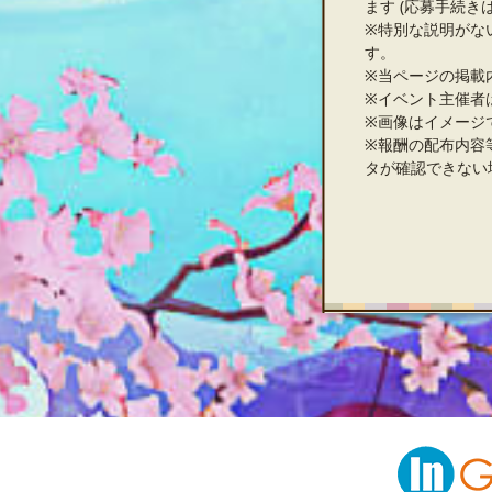
ます (応募手続き
※特別な説明がな
す。
※当ページの掲載
※イベント主催者
※画像はイメージ
※報酬の配布内容
タが確認できない