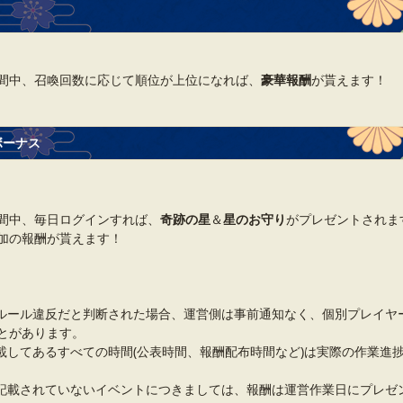
間中、召喚回数に応じて順位が上位になれば、
豪華報酬
が貰えます！
ボーナス
間中、毎日ログインすれば、
奇跡の星
＆
星のお守り
がプレゼントされます
加の報酬が貰えます！
ルール違反だと判断された場合、運営側は事前通知なく、個別プレイヤ
とがあります。
載してあるすべての時間(公表時間、報酬配布時間など)は実際の作業進
記載されていないイベントにつきましては、報酬は運営作業日にプレゼ