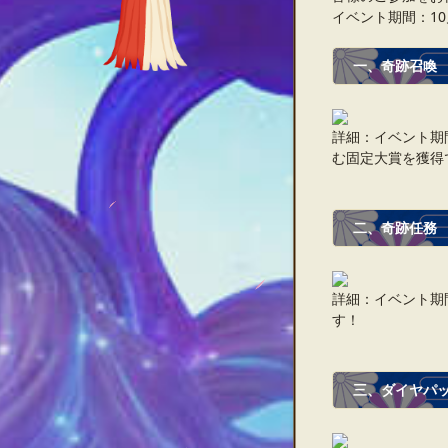
イベント期間：10月1
一、奇跡召喚
詳細：イベント期
む固定大賞を獲得
二、奇跡任務
詳細：イベント期
す！
三、ダイヤパ