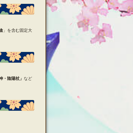
陰
」を含む固定大
神・陰陽杖」
など