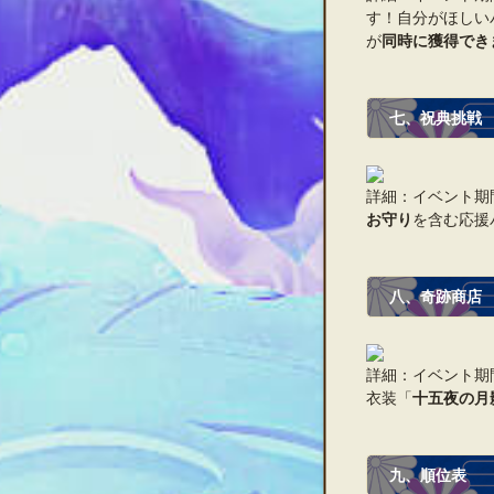
す！自分がほしい
が
同時に獲得でき
七、祝典挑戦
詳細：イベント期
お守り
を含む応援
八、奇跡商店
詳細：イベント期
衣装「
十五夜の月
九、順位表