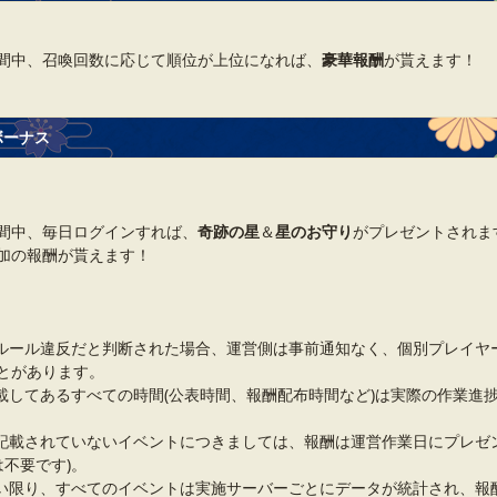
間中、召喚回数に応じて順位が上位になれば、
豪華報酬
が貰えます！
ボーナス
間中、毎日ログインすれば、
奇跡の星
＆
星のお守り
がプレゼントされます
加の報酬が貰えます！
ルール違反だと判断された場合、運営側は事前通知なく、個別プレイヤ
とがあります。
載してあるすべての時間(公表時間、報酬配布時間など)は実際の作業進
記載されていないイベントにつきましては、報酬は運営作業日にプレゼ
は不要です)。
い限り、すべてのイベントは実施サーバーごとにデータが統計され、報