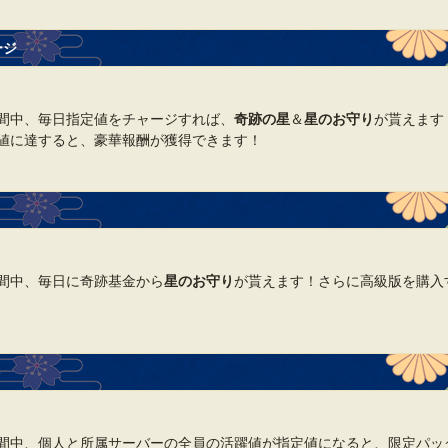
ージ
間中、毎日指定値をチャージすれば、
奇跡の星
＆
星のお守り
が貰えます
値に達すると、豪華報酬が獲得できます！
間中、毎日に奇跡基金から
星のお守り
が貰えます！さらに高級版を購入
ト
間中、個人と所属サーバーの全員の活躍値が指定値になると、限定パッ