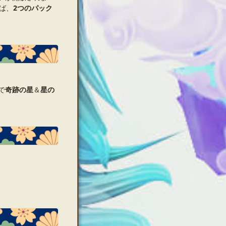
ば、
2つのパック
で
奇跡の星
＆
星の