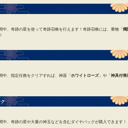
間中、奇跡の星を使って奇跡召喚を行えます！奇跡召喚には、乗物「
燭
！
間中、指定任務をクリアすれば、神器「
ホワイトローズ
」や「
神具付喪
ック
間中、奇跡の星や大量の神玉などを含むダイヤパックが購入できます！