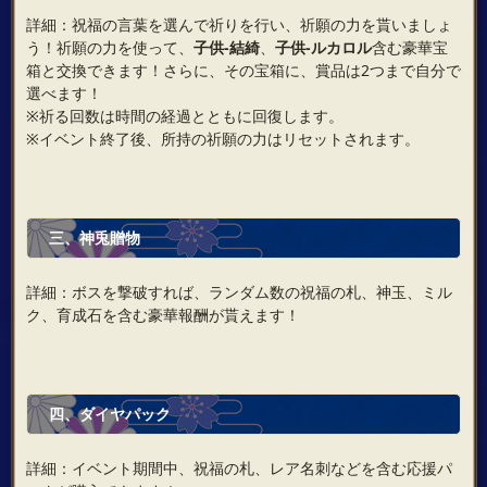
詳細：祝福の言葉を選んで祈りを行い、祈願の力を貰いましょ
う！祈願の力を使って、
子供‐結綺
、
子供‐ルカロル
含む豪華宝
箱と交換できます！さらに、その宝箱に、賞品は2つまで自分で
選べます！
※祈る回数は時間の経過とともに回復します。
※イベント終了後、所持の祈願の力はリセットされます。
三、神兎贈物
詳細：ボスを撃破すれば、ランダム数の祝福の札、神玉、ミル
ク、育成石を含む豪華報酬が貰えます！
四、ダイヤパック
詳細：イベント期間中、祝福の札、レア名刺などを含む応援パ