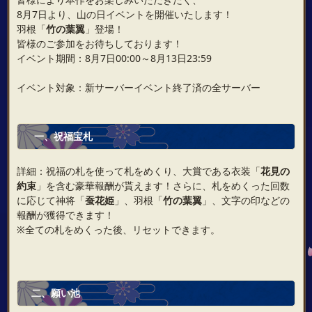
8月7日より、山の日イベントを開催いたします！
羽根「
竹の葉翼
」登場！
皆様のご参加をお待ちしております！
イベント期間：8月7日00:00～8月13日23:59
イベント対象：新サーバーイベント終了済の全サーバー
一、祝福宝札
詳細：祝福の札を使って札をめくり、大賞である衣装「
花見の
約束
」を含む豪華報酬が貰えます！さらに、札をめくった回数
に応じて神将「
蚕花姫
」、羽根「
竹の葉翼
」、文字の印などの
報酬が獲得できます！
※全ての札をめくった後、リセットできます。
二、願い池