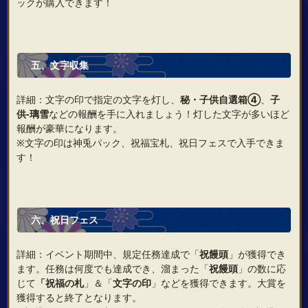
ックが購入できます！
五、文字収集
詳細：文字の印で指定の文字を灯し、
秘・子供自選箱④
、
子
供‐璃雪
などの報酬を手に入れましょう！灯した文字が多いほど
報酬が豪華になります。
※文字の印は神兎パック、祝福宝札、祝日フェスで入手できま
す！
六、祝日フェス
詳細：イベント期間中、規定任務達成で「
祝饅頭
」が獲得でき
ます。任務は何度でも達成でき、溜まった「
祝饅頭
」の数に応
じて
「祝福の札
」＆「
文字の印
」などを獲得できます。大賞を
獲得すると終了となります。