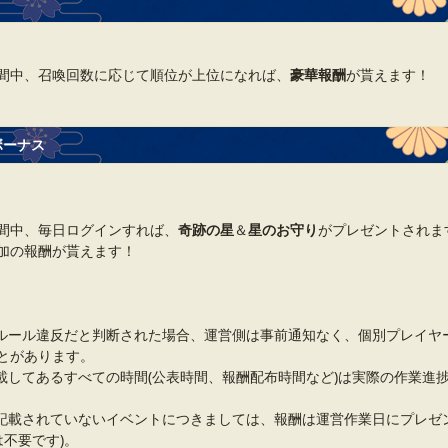
間中、召喚回数に応じて順位が上位になれば、
豪華報酬
が貰えます！
ボーナス
間中、毎日ログインすれば、
奇跡の星
＆
星のお守り
がプレゼントされます
加の報酬が貰えます！
ルール違反だと判断された場合、運営側は事前通知なく、個別プレイヤ
とがあります。
載してあるすべての時間(公表時間、報酬配布時間など)は実際の作業進
記載されていないイベントにつきましては、報酬は運営作業日にプレゼ
は不要です)。