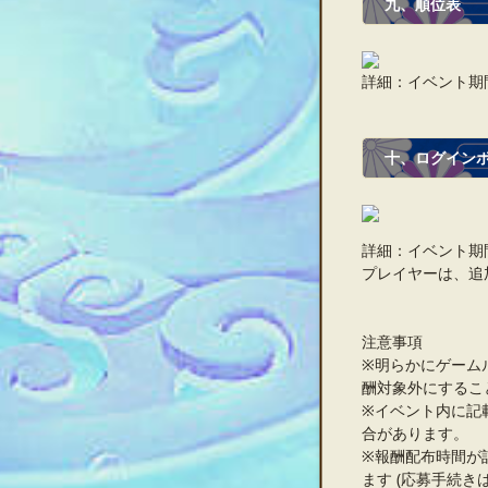
九、順位表
詳細：イベント期
十、ログイン
詳細：イベント期
プレイヤーは、追
注意事項
※明らかにゲーム
酬対象外にするこ
※イベント内に記
合があります。
※報酬配布時間が
ます (応募手続き