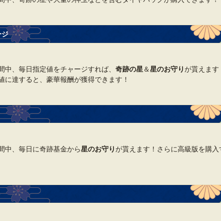
ージ
間中、毎日指定値をチャージすれば、
奇跡の星
＆
星のお守り
が貰えます
値に達すると、豪華報酬が獲得できます！
間中、毎日に奇跡基金から
星のお守り
が貰えます！さらに高級版を購入
ト