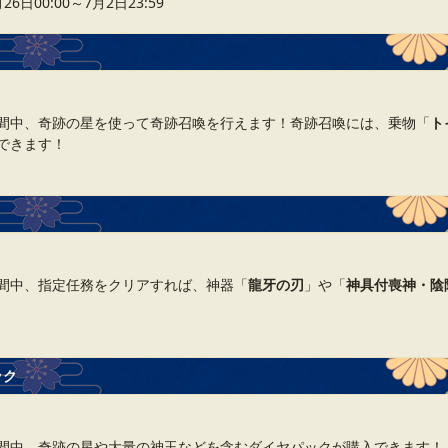
日00:00～7月2日23:59
間中、奇跡の星を使って奇跡召喚を行えます！奇跡召喚には、乗物「
ト
できます！
間中、指定任務をクリアすれば、神器「
龍牙の刃
」や「
神具付喪神・陰
ック
間中、奇跡の星や大量の神玉などを含むダイヤパックが購入できます！