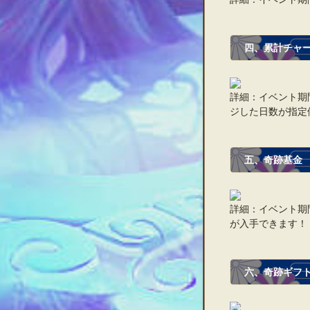
四、累計チャ
詳細：イベント期
ジした日数が指定
五、奇跡基金
詳細：イベント期
が入手できます！
六、奇跡ギフ