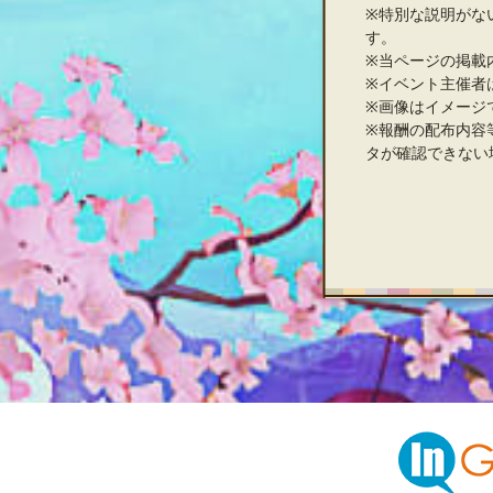
※特別な説明がな
す。
※当ページの掲載
※イベント主催者
※画像はイメージ
※報酬の配布内容
タが確認できない