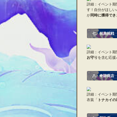
詳細：イベント期
す！自分がほしい
が
同時に獲得でき
七、祝典挑戦
詳細：イベント期
お守り
を含む応援
八、奇跡商店
詳細：イベント期
衣装「
トナカイの