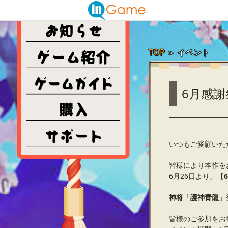
TOP
＞
イベント
6月感
いつもご愛顧いた
皆様により本作を
6月26日より、【
神将
「
護神青龍
」
皆様のご参加をお