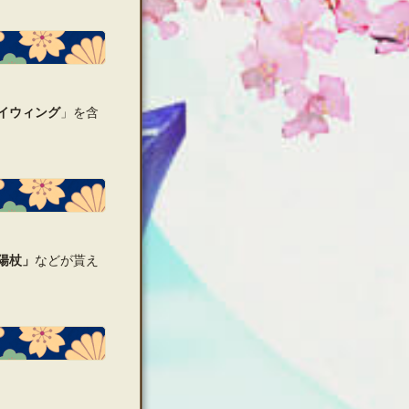
イウィング
」を含
陽杖」
などが貰え