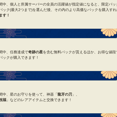
間中、個人と所属サーバーの全員の活躍値が指定値になると、限定パッ
パック(最大2つまで)を選んだ後、その内のより高価なパックを購入すれ
ます！
間中、任務達成で
奇跡の星
を含む無料パックが貰えるほか、お得な値段
パックが購入できます！
間中、星のお守りを使って、神器「
龍牙の刃
」、
祝福
」などのレアアイテムと交換できます！