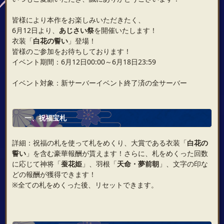
皆様により本作をお楽しみいただきたく、
6月12日より、
あじさい祭
を開催いたします！
衣装「
白花の誓い
」登場！
皆様のご参加をお待ちしております！
イベント期間：6月12日00:00～6月18日23:59
イベント対象：新サーバーイベント終了済の全サーバー
一、祝福宝札
詳細：祝福の札を使って札をめくり、大賞である衣装「
白花の
誓い
」を含む豪華報酬が貰えます！さらに、札をめくった回数
に応じて神将「
蚕花姫
」、羽根「
天命・夢前朝
」、文字の印な
どの報酬が獲得できます！
※全ての札をめくった後、リセットできます。