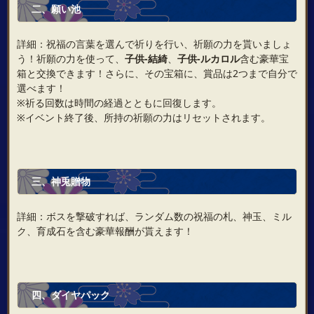
二、願い池
詳細：祝福の言葉を選んで祈りを行い、祈願の力を貰いましょ
う！祈願の力を使って、
子供‐結綺
、
子供‐ルカロル
含む豪華宝
箱と交換できます！さらに、その宝箱に、賞品は2つまで自分で
選べます！
※祈る回数は時間の経過とともに回復します。
※イベント終了後、所持の祈願の力はリセットされます。
三、神兎贈物
詳細：ボスを撃破すれば、ランダム数の祝福の札、神玉、ミル
ク、育成石を含む豪華報酬が貰えます！
四、ダイヤパック