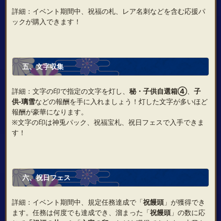
詳細：イベント期間中、祝福の札、レア名刺などを含む応援パ
ックが購入できます！
五、文字収集
詳細：文字の印で指定の文字を灯し、
秘・子供自選箱④
、
子
供‐璃雪
などの報酬を手に入れましょう！灯した文字が多いほど
報酬が豪華になります。
※文字の印は神兎パック、祝福宝札、祝日フェスで入手できま
す！
六、祝日フェス
詳細：イベント期間中、規定任務達成で「
祝饅頭
」が獲得でき
ます。任務は何度でも達成でき、溜まった「
祝饅頭
」の数に応