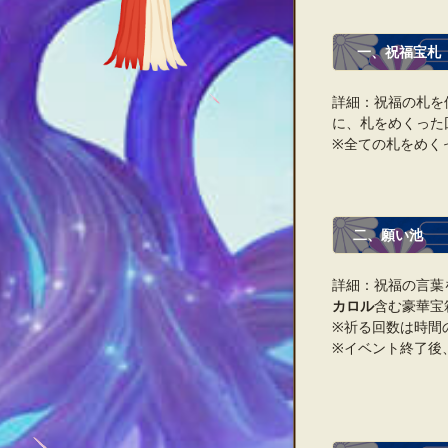
一、祝福宝札
詳細：祝福の札を
に、札をめくった
※全ての札をめく
二、願い池
詳細：祝福の言葉
カロル
含む豪華宝
※祈る回数は時間
※イベント終了後