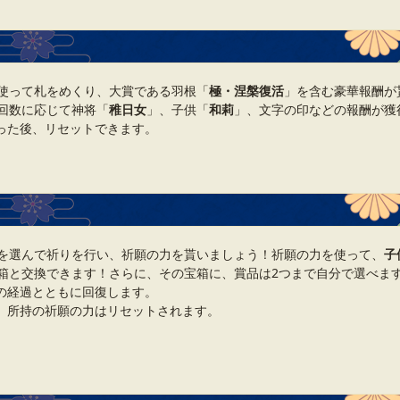
使って札をめくり、大賞である羽根「
極・涅槃復活
」を含む豪華報酬が
回数に応じて神将「
稚日女
」、子供「
和莉
」、文字の印などの報酬が獲
った後、リセットできます。
を選んで祈りを行い、祈願の力を貰いましょう！祈願の力を使って、
子
箱と交換できます！さらに、その宝箱に、賞品は2つまで自分で選べま
の経過とともに回復します。
、所持の祈願の力はリセットされます。