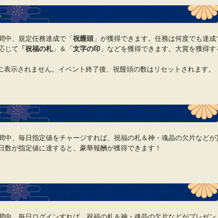
ス
間中、規定任務達成で「
祝饅頭
」が獲得できます。任務は何度でも達成
応じて
「祝福の札
」＆「
文字の印
」などを獲得できます。大賞を獲得す
に表示されません。イベント終了後、祝饅頭の数はリセットされます。
ク
間中、毎日指定値をチャージすれば、祝福の札＆神・魂晶の欠片などが
日数が指定値に達すると、豪華報酬が獲得できます！
ト
間中、毎日ログインすれば、祝福の札＆神・魂晶の欠片などがプレゼン