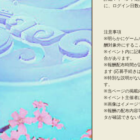
に、ログイン日数
注意事項
※明らかにゲーム
酬対象外にするこ
※イベント内に記
合があります。
※報酬配布時間が
ます (応募手続き
※特別な説明がな
す。
※当ページの掲載
※イベント主催者
※画像はイメージ
※報酬の配布内容
タが確認できない