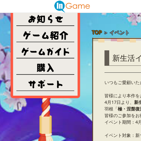
TOP
＞
イベント
新生活
いつもご愛顧いた
皆様により本作を
4月17日より、
新
羽根「
極・涅槃復
皆様のご参加をお
イベント期間：4月17
イベント対象：新