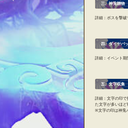
三、神兎贈物
詳細：ボスを撃破
四、ダイヤパ
詳細：イベント期
五、文字収集
詳細：文字の印で
た文字が多いほど
※文字の印は神兎