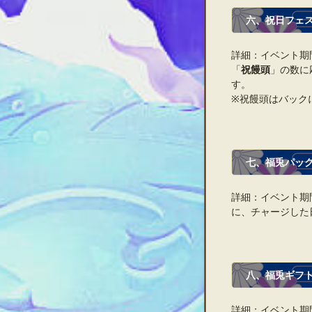
六、祝日フェ
詳細：イベント期
「
祝饅頭
」の数に
す。
※祝饅頭はバック
七、福兎パッ
詳細：イベント期
に、チャージした
八、福兎ギフ
詳細：イベント期