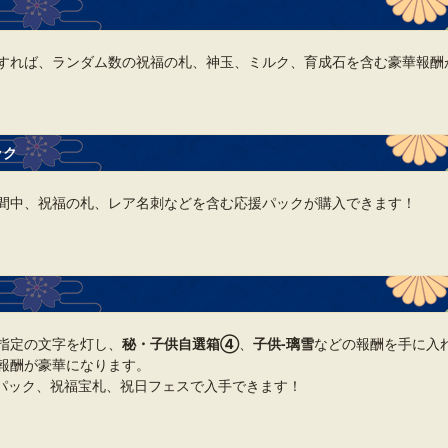
すれば、ランダム数の祝福の札、神玉、ミルク、育成石を含む豪華報酬
ック
間中、祝福の札、レア名刺などを含む応援パックが購入できます！
指定の文字を灯し、
秘・子供自選箱④
、
子供‐璃雪
などの報酬を手に入
報酬が豪華になります。
パック、祝福宝札、祝日フェスで入手できます！