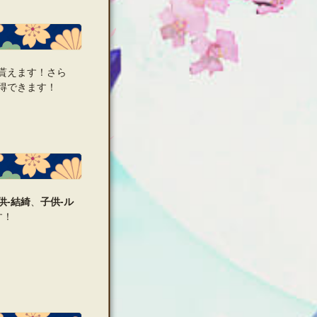
貰えます！さら
得できます！
供‐結綺
、
子供‐ル
す！