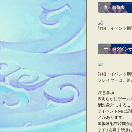
九、順位表
詳細：イベント期
十、ログイン
詳細：イベント期
プレイヤーは、追
注意事項
※明らかにゲーム
酬対象外にするこ
※イベント内に記
合があります。
※報酬配布時間が
ます (応募手続き