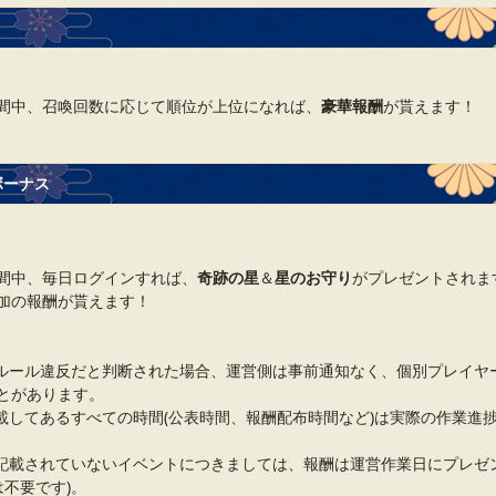
間中、召喚回数に応じて順位が上位になれば、
豪華報酬
が貰えます！
ボーナス
間中、毎日ログインすれば、
奇跡の星
＆
星のお守り
がプレゼントされます
加の報酬が貰えます！
ルール違反だと判断された場合、運営側は事前通知なく、個別プレイヤ
とがあります。
載してあるすべての時間(公表時間、報酬配布時間など)は実際の作業進
記載されていないイベントにつきましては、報酬は運営作業日にプレゼ
は不要です)。