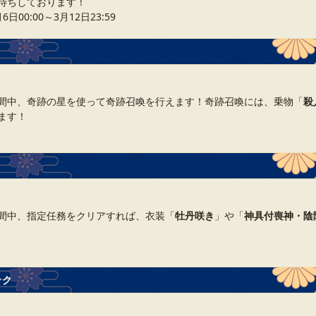
待ちしております！
00:00～3月12日23:59
間中、奇跡の星を使って奇跡召喚を行えます！奇跡召喚には、乗物「
殺
ます！
間中、指定任務をクリアすれば、衣装「
牡丹咲き
」や「
神具付喪神・陰
ック