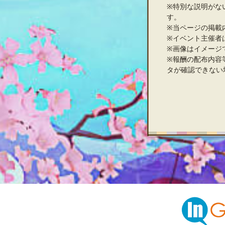
※特別な説明がな
す。
※当ページの掲載
※イベント主催者
※画像はイメージ
※報酬の配布内容
タが確認できない