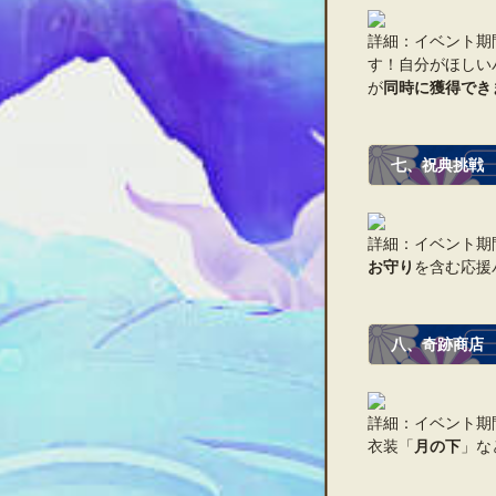
詳細：イベント期
す！自分がほしい
が
同時に獲得でき
七、祝典挑戦
詳細：イベント期
お守り
を含む応援
八、奇跡商店
詳細：イベント期
衣装「
月の下
」な