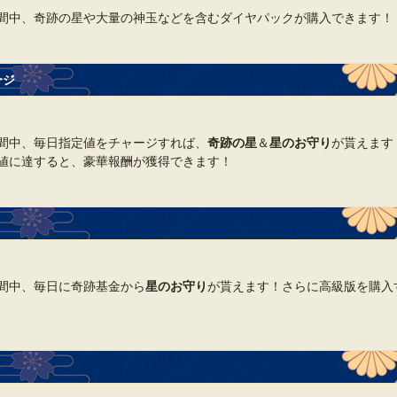
間中、奇跡の星や大量の神玉などを含むダイヤパックが購入できます！
ージ
間中、毎日指定値をチャージすれば、
奇跡の星
＆
星のお守り
が貰えます
値に達すると、豪華報酬が獲得できます！
間中、毎日に奇跡基金から
星のお守り
が貰えます！さらに高級版を購入
ト