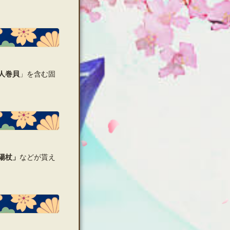
人巻貝
」を含む固
陽杖」
などが貰え