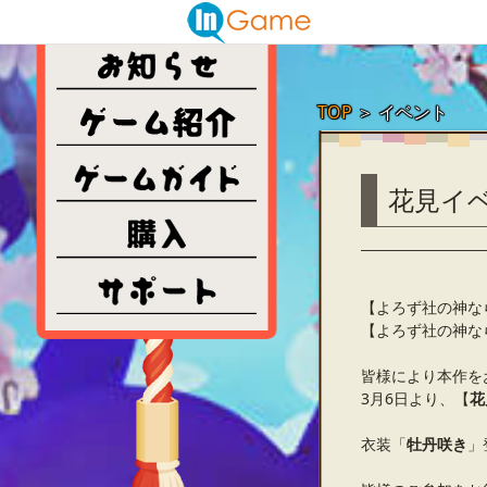
TOP
＞
イベント
花見イ
【よろず社の神な
【よろず社の神な
皆様により本作を
3月6日より、【
花
衣装「
牡丹咲き
」