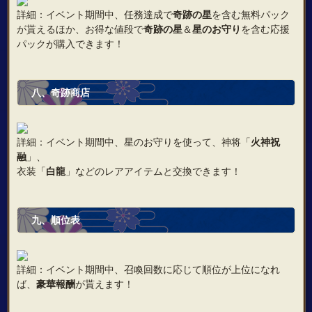
詳細：イベント期間中、任務達成で
奇跡の星
を含む無料パック
が貰えるほか、お得な値段で
奇跡の星
＆
星のお守り
を含む応援
パックが購入できます！
八、奇跡商店
詳細：イベント期間中、星のお守りを使って、神将「
火神祝
融
」、
衣装「
白龍
」などのレアアイテムと交換できます！
九、順位表
詳細：イベント期間中、召喚回数に応じて順位が上位になれ
ば、
豪華報酬
が貰えます！