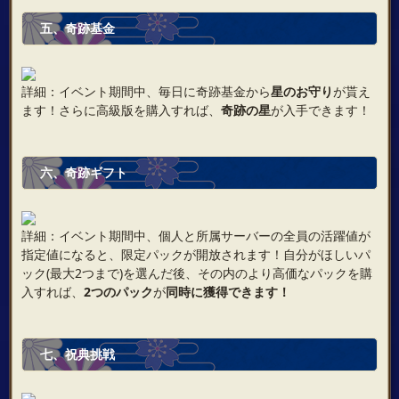
五、奇跡基金
詳細：イベント期間中、毎日に奇跡基金から
星のお守り
が貰え
ます！さらに高級版を購入すれば、
奇跡の星
が入手できます！
六、奇跡ギフト
詳細：イベント期間中、個人と所属サーバーの全員の活躍値が
指定値になると、限定パックが開放されます！自分がほしいパ
ック(最大2つまで)を選んだ後、その内のより高価なパックを購
入すれば、
2つのパック
が
同時に獲得できます！
七、祝典挑戦