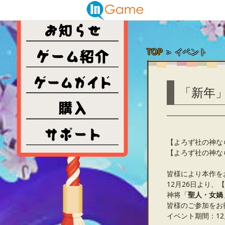
TOP
＞
イベント
「新年
【よろず社の神な
【よろず社の神な
皆様により本作を
12月26日より
神将「
聖人・女媧
皆様のご参加をお
イベント期間：12月2