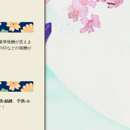
豪華報酬が貰えま
の印などの報酬が
供‐結綺
、
子供‐ル
す！