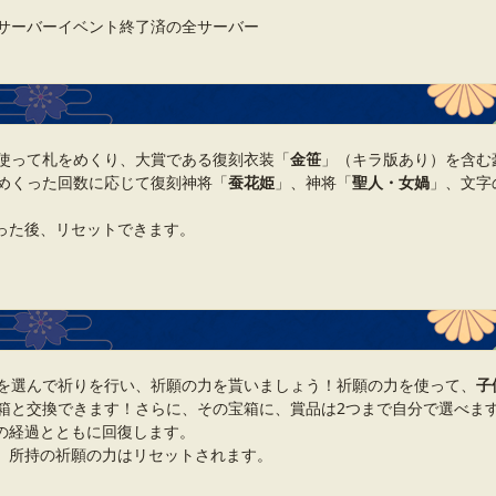
サーバーイベント終了済の全サーバー
使って札をめくり、大賞である復刻衣装「
金笹
」（キラ版あり）を含む
めくった回数に応じて復刻神将「
蚕花姫
」、神将「
聖人・女媧
」、文字
った後、リセットできます。
を選んで祈りを行い、祈願の力を貰いましょう！祈願の力を使って、
子
箱と交換できます！さらに、その宝箱に、賞品は2つまで自分で選べま
の経過とともに回復します。
、所持の祈願の力はリセットされます。