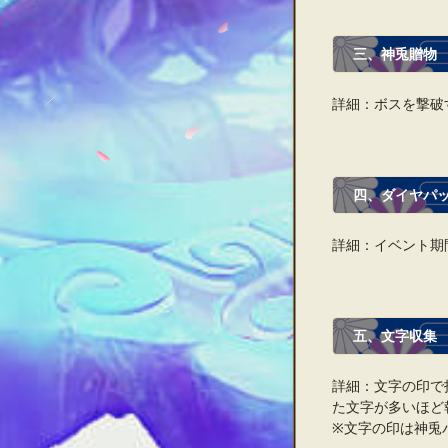
三、神兎贈物
詳細：ボスを撃破
四、ダイヤパ
詳細：イベント期
五、文字収集
詳細：文字の印で
た文字が多いほど
※文字の印は神兎