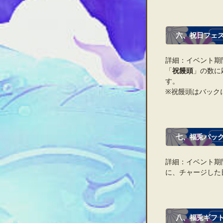
六、祝日フェ
詳細：イベント期
「
祝饅頭
」の数に
す。
※祝饅頭はバック
七、福兎パッ
詳細：イベント期
に、チャージした
八、福兎ギフ