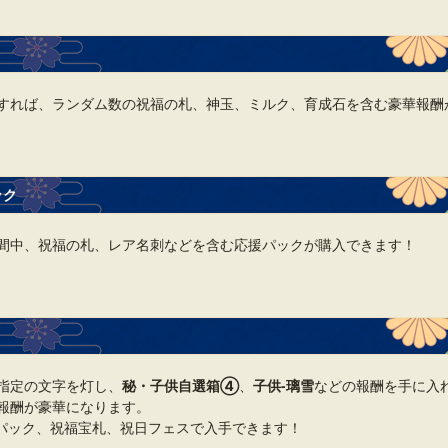
すれば、ランダム数の祝福の札、神玉、ミルク、育成石を含む豪華報酬
ック
間中、祝福の札、レア名刺などを含む応援パックが購入できます！
指定の文字を灯し、
秘・子供自選箱④
、
子供‐璃雪
などの報酬を手に入
報酬が豪華になります。
パック、祝福宝札、祝日フェスで入手できます！