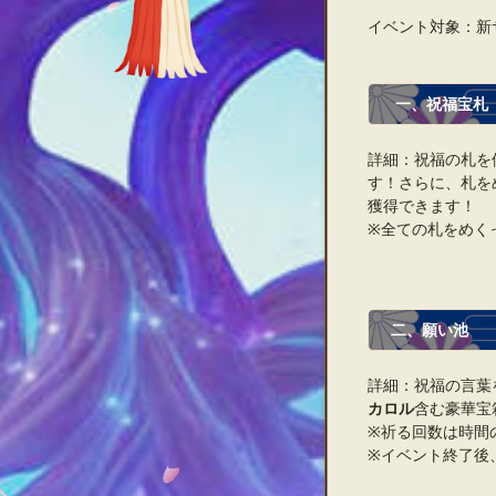
イベント対象：新
一、祝福宝札
詳細：祝福の札を
す！さらに、札を
獲得できます！
※全ての札をめく
二、願い池
詳細：祝福の言葉
カロル
含む豪華宝
※祈る回数は時間
※イベント終了後