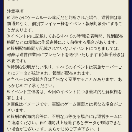
注意事項
※明らかにゲームルール違反だと判断された場合、運営側は事
前通知なく、個別プレイヤー様をイベント報酬対象外にするこ
とがあります。
※イベント内に記載してあるすべての時間(公表時間、報酬配布
時間など)は実際の作業進捗により前後する場合があります。
※報酬配布時間が記載されていないイベントにつきましては、
報酬は運営作業日にプレゼントを送付いたします (応募手続きは
不要です)。
※特別な説明がない限り、すべてのイベントは実施サーバーご
とにデータが統計され、報酬が配布されます。
※当ページの掲載内容は予告なく変更することがあります。あ
らかじめご了承ください。
※イベント主催者は、今回のイベントにつき最終的な解釈権を
有します。
※画像はイメージです。実際のゲーム画面とは異なる場合がご
ざいます。
※報酬の配布内容等に、不明な点等ある場合には運営チームに
ご連絡ください。(※1週間以上経過するとデータが確認できな
い場合がございます。あらかじめご了承下さい。)