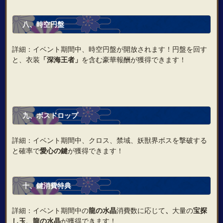
八、時空円盤
詳細：イベント期間中、時空円盤が開放されます！円盤を回す
と、衣装
「深海王者」
を含む豪華報酬が獲得できます！
九、ボスドロップ
詳細：イベント期間中、クロス、禁域、妖獣界ボスを撃破する
と確率で
愛心の鍵
が獲得できます！
十、鍵消費特典
詳細：イベント期間中の
龍の水晶
消費数に応じて
、
大量の
宝探
し玉
、
龍の水晶
が獲得できます！