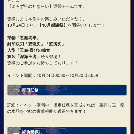
【よろず社の神ならい】運営チームです。
皆様により本作をお楽しみいただきたく、
10月24日より、【
10月感謝祭】
を開催いたします！
乗物「悪魔馬車」
封印双刃「双龍刃」「怒涛刃」
人型「天命·喜びの仙女」
衣装「深海王者」
続々登場！
皆様のご参加をお待ちしております！
イベント期間：10月24日00:00～10月30日23:59
一、毎日任務
詳細：イベント期間中、指定任務を完成すれば、宝探し玉、龍
の水晶を含むの豪華報酬が獲得できます！
二、祝典宝探し