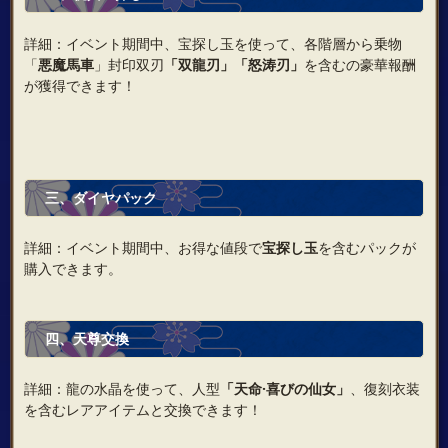
詳細：イベント期間中、宝探し玉を使って、各階層から乗物
「
悪魔馬車
」封印双刃
「双龍刃」「怒涛刃」
を含むの豪華報酬
が獲得できます！
三、ダイヤパック
詳細：イベント期間中、お得な値段で
宝探し玉
を含むパックが
購入できます。
四、天尊交換
詳細：龍の水晶を使って、人型
「天命·喜びの仙女」
、復刻衣装
を含むレアアイテムと交換できます！