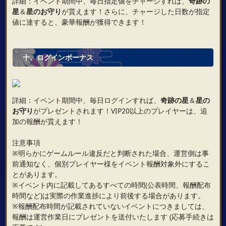
詳細：イベント期間中、毎日指定値をチャージすれば、
奇跡の
星
＆
星のお守り
が貰えます！さらに、チャージした日数が指定
値に達すると、豪華報酬が獲得できます！
十、ログインボーナス
詳細：イベント期間中、毎日ログインすれば、
奇跡の星
＆
星の
お守り
がプレゼントされます！VIP20以上のプレイヤーは、追
加の報酬が貰えます！
注意事項
※明らかにゲームルール違反だと判断された場合、運営側は事
前通知なく、個別プレイヤー様をイベント報酬対象外にするこ
とがあります。
※イベント内に記載してあるすべての時間(公表時間、報酬配布
時間など)は実際の作業進捗により前後する場合があります。
※報酬配布時間が記載されていないイベントにつきましては、
報酬は運営作業日にプレゼントを送付いたします (応募手続きは