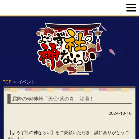
TOP
＞
イベント
霜降の候!神器「天命·紫の炎」登場！
2024-10-16
【よろず社の神ならい】をご愛顧いただき、誠にありがとうご
ざいます！