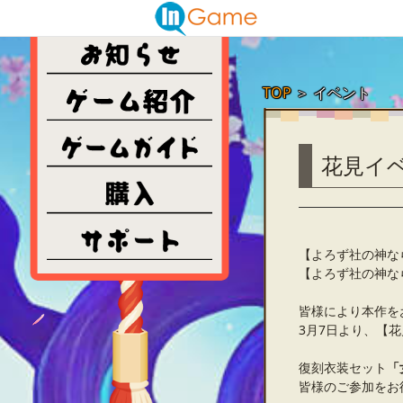
TOP
＞
イベント
花見イ
【よろず社の神な
【よろず社の神な
皆様により本作を
3月7日より、【
復刻衣装セット
「
皆様のご参加をお