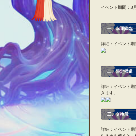
イベント期間：3月7日
一、
幸運降臨
詳細：イベント期
二、
限定帰還
詳細：イベント期
きます。
三、
交換所
詳細：イベント期
引き玉を使うと、