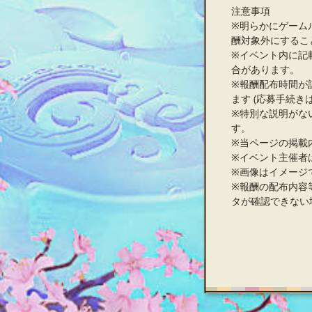
注意事項
※明らかにゲーム
酬対象外にするこ
※イベント内に記
合があります。
※報酬配布時間が
ます (応募手続き
※特別な説明がな
す。
※当ページの掲載
※イベント主催者
※画像はイメージ
※報酬の配布内容
タが確認できない