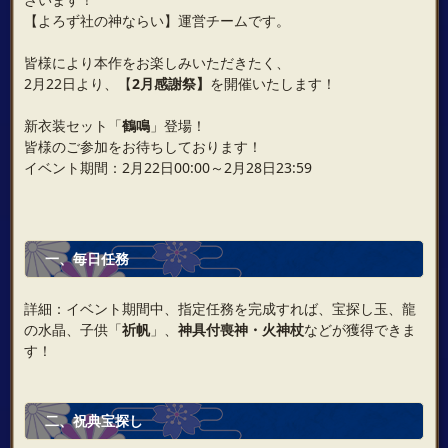
【よろず社の神ならい】運営チームです。
皆様により本作をお楽しみいただきたく、
2月22日より、【
2月感謝祭】
を開催いたします！
新衣装セット「
鶴鳴
」登場！
皆様のご参加をお待ちしております！
イベント期間：2月22日00:00～2月28日23:59
一、毎日任務
詳細：イベント期間中、指定任務を完成すれば、宝探し玉、龍
の水晶、子供「
祈帆
」、
神具付喪神・火神杖
などが獲得できま
す！
二、祝典宝探し