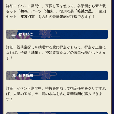
詳細：イベント期間中、宝探し玉を使って、各階層から新衣装
セット「
鶴鳴
」パーツ「
池鶴
」、復刻衣装
「暗滅の星
」
、復刻
セット「
霓裳羽衣
」を含むの豪華報酬が獲得できます！
三、祝典順位
詳細：祝典宝探しを抽選する度に得点がもらえ、得点が上位に
なれば、子供「
瑞希
」、神器資質薬などの豪華報酬がもらえま
す！
四、抽選報酬
詳細：イベント期間中、特権を開放して指定任務をクリアすれ
ば、大量の宝探し玉、龍の水晶を含む豪華報酬が購入できま
す！