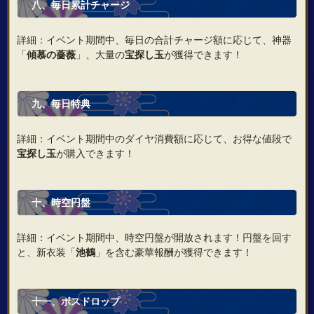
八、毎日累計チャージ
詳細：イベント期間中、毎日の合計チャージ額に応じて、神器
「
傾慕の薔薇
」、大量の
宝探し玉
が獲得できます！
九、毎日特典
詳細：イベント期間中のダイヤ消費額に応じて、お得な値段で
宝探し玉
が購入できます！
十、時空円盤
詳細：イベント期間中、時空円盤が開放されます！円盤を回す
と、新衣装「
池鶴
」を含む豪華報酬が獲得できます！
十一、ボスドロップ