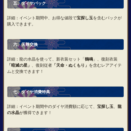
五、ダイヤパック
詳細：イベント期間中、お得な値段で
宝探し玉
を含むパックが
購入できます。
六、天尊交換
詳細：龍の水晶を使って、新衣装セット「
鶴鳴
」、復刻衣装
「暗滅の星
」
、復刻従者
「天命・ぬくもり」
を含むレアアイテ
ムと交換できます！
七、ダイヤ消費特典
詳細：イベント期間中のダイヤ消費額に応じて、
宝探し玉
、
龍
の水晶
が獲得できます！