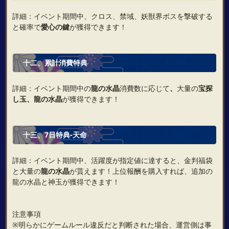
詳細：イベント期間中、クロス、禁域、妖獣界ボスを撃破する
と確率で
愛心の鍵
が獲得できます！
十二、累計消費特典
詳細：イベント期間中の
龍の水晶
消費数に応じて
、
大量の
宝探
し玉
、
龍の水晶
が獲得できます！
十三、7日特典‐天命
詳細：イベント期間中、活躍度が指定値に達すると、金判福袋
と大量の
龍の水晶
が貰えます！上位報酬を購入すれば、追加の
龍の水晶と神玉が獲得できます！
注意事項
※明らかにゲームルール違反だと判断された場合、運営側は事