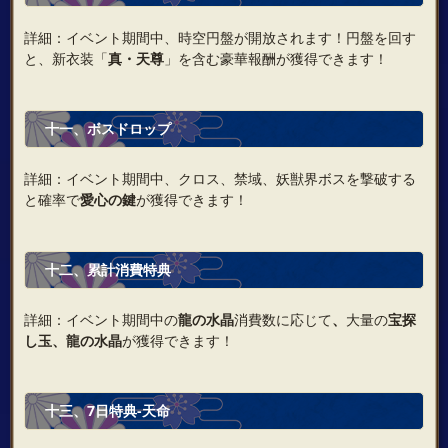
詳細：イベント期間中、時空円盤が開放されます！円盤を回す
と、新衣装「
真・天尊
」を含む豪華報酬が獲得できます！
十一、ボスドロップ
詳細：イベント期間中、クロス、禁域、妖獣界ボスを撃破する
と確率で
愛心の鍵
が獲得できます！
十二、累計消費特典
詳細：イベント期間中の
龍の水晶
消費数に応じて
、
大量の
宝探
し玉
、
龍の水晶
が獲得できます！
十三、7日特典‐天命