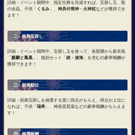
詳細：イベント期間中、指定任務を完成すれば、宝探し玉、龍
の水晶、子供「
くるみ
」、
神具付喪神・火神杖
などが獲得でき
ます！
二、祝典宝探し
詳細：イベント期間中、宝探し玉を使って、各階層から新衣装
「
麒麟と鳳凰
」、復刻セット「
絶・
滄海
」を含むの豪華報酬が
獲得できます！
三、祝典順位
詳細：祝典宝探しを抽選する度に得点がもらえ、得点が上位に
なれば、子供「
瑞希
」、神器資質薬などの豪華報酬がもらえま
す！
四、抽選報酬