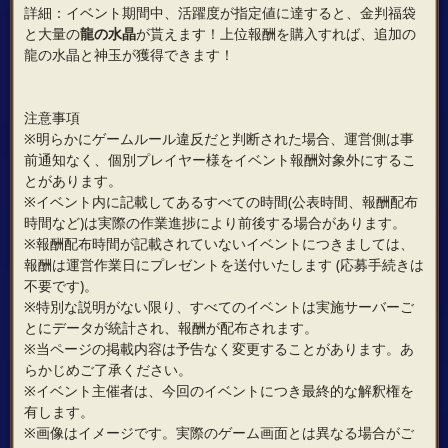
詳細：イベント期間中、活躍度が指定値に達すると、金判福袋
と大量の
龍の水晶
が貰えます！上位報酬を購入すれば、追加の
龍の水晶と神玉が獲得できます！
注意事項
※明らかにゲームルール違反だと判断された場合、運営側は事
前通知なく、個別プレイヤー様をイベント報酬対象外にするこ
とがあります。
※イベント内に記載してあるすべての時間(公表時間、報酬配布
時間など)は実際の作業進捗により前後する場合があります。
※報酬配布時間が記載されていないイベントにつきましては、
報酬は運営作業日にプレゼントを送付いたします (応募手続きは
不要です)。
※特別な説明がない限り、すべてのイベントは実施サーバーご
とにデータが統計され、報酬が配布されます。
※当ページの掲載内容は予告なく変更することがあります。あ
らかじめご了承ください。
※イベント主催者は、今回のイベントにつき最終的な解釈権を
有します。
※画像はイメージです。実際のゲーム画面とは異なる場合がご