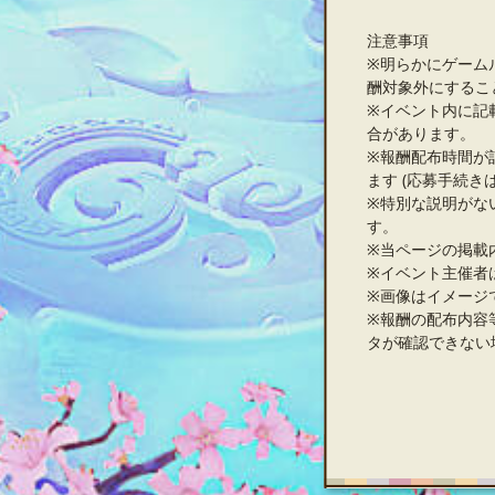
注意事項
※明らかにゲーム
酬対象外にするこ
※イベント内に記
合があります。
※報酬配布時間が
ます (応募手続き
※特別な説明がな
す。
※当ページの掲載
※イベント主催者
※画像はイメージ
※報酬の配布内容
タが確認できない