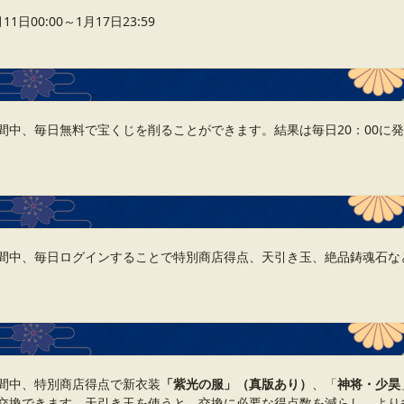
日00:00～1月17日23:59
間中、毎日無料で宝くじを削ることができます。結果は毎日20：00に
間中、毎日ログインすることで特別商店得点、天引き玉、絶品鋳魂石な
間中、特別商店得点で新衣装
「紫光の服」（真版あり）
、「
神将・少昊
交換できます。天引き玉を使うと、交換に必要な得点数を減らし、より