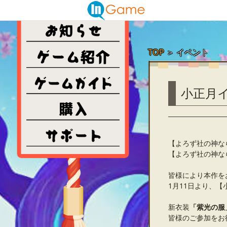
TOP
＞
イベント
小正月
【よろず社の神な
【よろず社の神な
皆様により本作を
1月11日より、
新衣装
「紫光の服
皆様のご参加をお