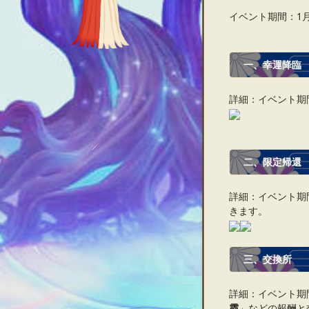
イベント期間：1月11
一、
幸運降臨
詳細：イベント期
二、
限定帰還
詳細：イベント期
きます。
三、
交換所
詳細：イベント期
霞
」などの報酬と