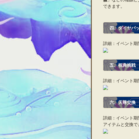
できます。
四、ダイヤパ
詳細：イベント期
五、
祝典挑戦
詳細：イベント期
六、
天尊交換
詳細：イベント期
アイテムと交換で