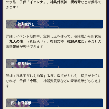
の水晶、子供「
イェレナ
」、
神具付喪神・摂魂弩
などが獲得で
きます！
二、祝典宝探し
詳細：イベント期間中、宝探し玉を使って、各階層から新衣装
「
九天の龍
」（真版あり）、復刻式神「
戦闘系魔女
」を含むの
豪華報酬が獲得できます！
三、祝典順位
詳細：祝典宝探しを抽選する度に得点がもらえ、得点が上位に
なれば、子供「
令琉
」、神器資質薬などの豪華報酬がもらえま
す！
四、抽選報酬