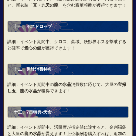
と、新衣装「
真・九天の龍
」を含む豪華報酬が獲得できます！
十一、ボスドロップ
詳細：イベント期間中、クロス、禁域、妖獣界ボスを撃破する
と確率で
愛心の鍵
が獲得できます！
十二、累計消費特典
詳細：イベント期間中の
龍の水晶
消費数に応じて
、
大量の
宝探
し玉
、
龍の水晶
が獲得できます！
十三、7日特典‐天命
詳細：イベント期間中、活躍度が指定値に達すると、金判福袋
と大量の
龍の水晶
が貰えます！上位報酬を購入すれば、追加の