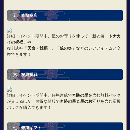
五、奇跡商店
詳細：イベント期間中、星のお守りを使って、新衣装
「トナカ
イの祝福」
や
復刻式神「
天命・雄覇
」、「
鉱の炎
」などのレアアイテムと交
換できます！
六、祝典挑戦
詳細：イベント期間中、任務達成で
奇跡の星
を含む無料パック
が貰えるほか、お得な値段で
奇跡の星
＆
星のお守り
を含む応援
パックが購入できます！
七、奇跡ギフト