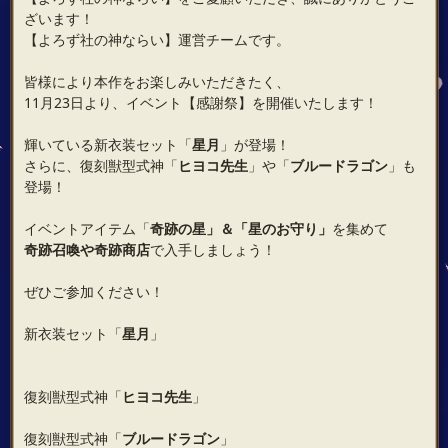
ざいます！
【よろず社の神ならい】運営チームです。
皆様により本作をお楽しみいただきたく、
11月23日より、イベント【感謝祭】を開催いたします！
輝いている新衣装セット「
星月
」が登場！
さらに、復刻獣型式神「
ヒヨコ先生
」や「
ブルードラゴン
」も
登場！
イベントアイテム「
奇跡の星
」
＆
「
星のお守り
」
を集めて
奇跡召喚
や
奇跡商店
で入手しましょう！
ぜひご参加ください！
新衣装セット「
星月
」
復刻獣型式神「
ヒヨコ先生
」
復刻獣型式神「
ブルードラゴン
」