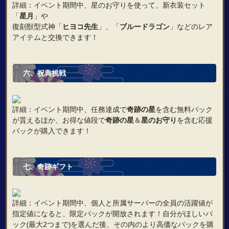
詳細：イベント期間中、星のお守りを使って、新衣装セット
「
星月
」や
復刻獣型式神「
ヒヨコ先生
」、「
ブルードラゴン
」などのレア
アイテムと交換できます！
六、祝典挑戦
詳細：イベント期間中、任務達成で
奇跡の星
を含む無料パック
が貰えるほか、お得な値段で
奇跡の星
＆
星のお守り
を含む応援
パックが購入できます！
七、奇跡ギフト
詳細：イベント期間中、個人と所属サーバーの全員の活躍値が
指定値になると、限定パックが開放されます！自分がほしいパ
ック(最大2つまで)を選んだ後、その内のより高価なパックを購