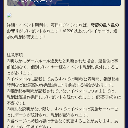
十、ログインボーナス
詳細：イベント期間中、毎日ログインすれば、
奇跡の星
＆
星の
お守り
がプレゼントされます！VIP20以上のプレイヤーは、追
加の報酬が貰えます！
注意事項
※明らかにゲームルール違反だと判断された場合、運営側は事
前通知なく、個別プレイヤー様をイベント報酬対象外にするこ
とがあります。
※イベント内に記載してあるすべての時間(公表時間、報酬配布
時間など)は実際の作業進捗により前後する場合があります。
※報酬配布時間が記載されていないイベントにつきましては、
報酬は運営作業日にプレゼントを送付いたします (応募手続きは
不要です)。
※特別な説明がない限り、すべてのイベントは実施サーバーご
とにデータが統計され、報酬が配布されます。
※当ページの掲載内容は予告なく変更することがあります。あ
らかじめご了承ください。