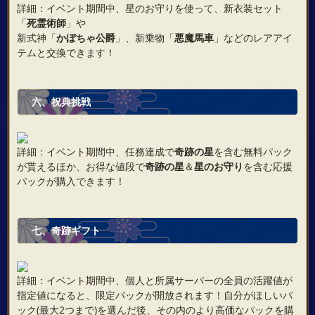
詳細：イベント期間中、星のお守りを使って、新衣装セット
「
死霊術師
」や
新式神「
かぼ​​​​​​​ちゃ公爵
」、新乗物「
悪魔馬車
」などのレアアイ
テムと交換できます！
六、祝典挑戦
詳細：イベント期間中、任務達成で
奇跡の星
を含む無料パック
が貰えるほか、お得な値段で
奇跡の星
＆
星のお守り
を含む応援
パックが購入できます！
七、奇跡ギフト
詳細：イベント期間中、個人と所属サーバーの全員の活躍値が
指定値になると、限定パックが開放されます！自分がほしいパ
ック(最大2つまで)を選んだ後、その内のより高価なパックを購