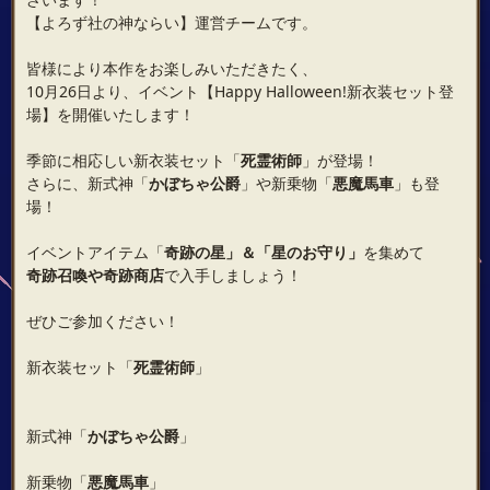
【よろず社の神ならい】運営チームです。
皆様により本作をお楽しみいただきたく、
10月26日より、イベント【Happy Halloween!新衣装セット登
場】を開催いたします！
季節に相応しい新衣装セット「
死霊術師
」が登場！
さらに、新式神「
かぼちゃ公爵
」や新乗物「
悪魔馬車
」も登
場！
イベントアイテム「
奇跡の星
」
＆
「
星のお守り
」
を集めて
奇跡召喚
や
奇跡商店
で入手しましょう！
ぜひご参加ください！
新衣装セット「
死霊術師
」
新式神「
かぼちゃ公爵
」
新乗物「
悪魔馬車
」