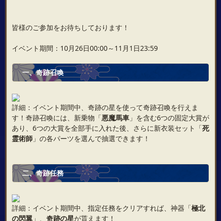
皆様のご参加をお待ちしております！
イベント期間：10月26日00:00～11月1日23:59
一、奇跡召喚
詳細：イベント期間中、奇跡の星を使って奇跡召喚を行えま
す！奇跡召喚には、新乗物「
悪魔馬車
」を含む6つの固定大賞が
あり、6つの大賞を全部手に入れた後、さらに新衣装セット「
死
霊術師
」の各パーツを選んで抽選できます！
二、奇跡任務
詳細：イベント期間中、指定任務をクリアすれば、神器「
極北
の閃翼
」、
奇跡の星
が貰えます！