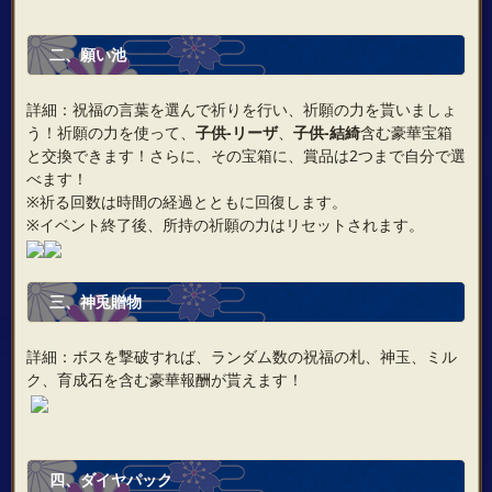
二
、
願い池
詳細：祝福の言葉を選んで祈りを行い、祈願の力を貰いましょ
う！祈願の力を使って、
子供‐リーザ
、
子供‐結綺
含む豪華宝箱
と交換できます！さらに、その宝箱に、賞品は2つまで自分で選
べます！
※祈る回数は時間の経過とともに回復します。
※イベント終了後、所持の祈願の力はリセットされます。
三
、
神兎贈物
詳細：ボスを撃破すれば、ランダム数の祝福の札、神玉、ミル
ク、育成石を含む豪華報酬が貰えます！
四
、
ダイヤ
パック