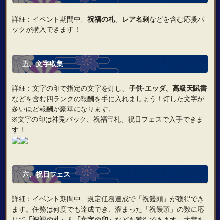
詳細：イベント期間中、
祝福の札
、
レア名刺
などを含む応援パ
ックが購入できます！
五
、
文字収集
詳細：文字の印で指定の文字を灯し、
子供‐エッダ、高級天賦書
などを含む四ランクの報酬を手に入れましょう！灯した文字が
多いほど報酬が豪華になります。
※文字の印は神兎パック、祝福宝札、祝日フェスで入手できま
す！
六、
祝日フェス
詳細：イベント期間中、規定任務達成で「祝饅頭」が獲得でき
ます。任務は何度でも達成でき、溜まった「祝饅頭」の数に応
じて
「祝福の札」
＆
「文字の印」
などを獲得できます。大賞を