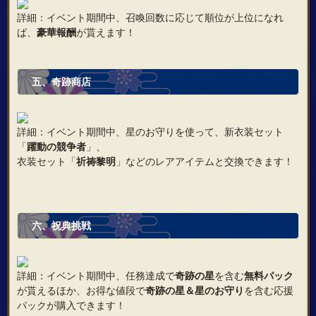
詳細：イベント期間中、召喚回数に応じて順位が上位になれ
ば、
豪華報酬
が貰えます！
五、奇跡商店
詳細：イベント期間中、星のお守りを使って、新衣装セット
「
躍動の競争者
」、
衣装セット「
祈祷黎明
」などのレアアイテムと交換できます！
六、祝典挑戦
詳細：イベント期間中、任務達成で
奇跡の星
を含む
無料パック
が貰えるほか、お得な値段で
奇跡の星＆星のお守り
を含む応援
パックが購入できます！