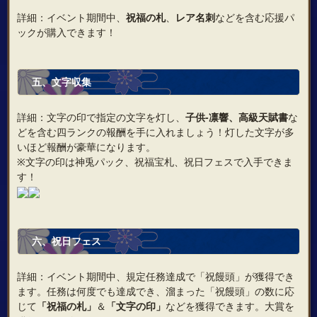
詳細：イベント期間中、
祝福の札
、
レア名刺
などを含む応援パ
ックが購入できます！
五
、
文字収集
詳細：文字の印で指定の文字を灯し、
子供‐凛響、高級天賦書
な
どを含む四ランクの報酬を手に入れましょう！灯した文字が多
いほど報酬が豪華になります。
※文字の印は神兎パック、祝福宝札、祝日フェスで入手できま
す！
六、
祝日フェス
詳細：イベント期間中、規定任務達成で「祝饅頭」が獲得でき
ます。任務は何度でも達成でき、溜まった「祝饅頭」の数に応
じて
「祝福の札」
＆
「文字の印」
などを獲得できます。大賞を