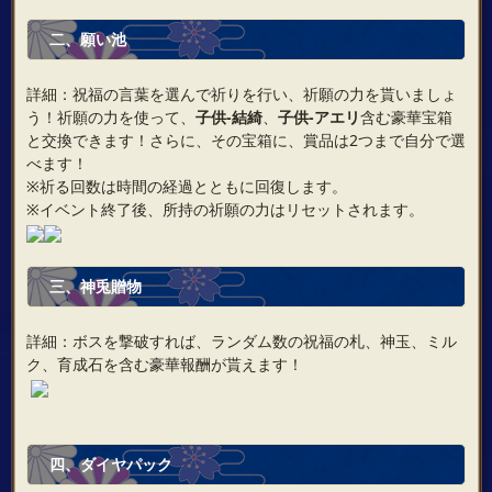
二
、
願い池
詳細：祝福の言葉を選んで祈りを行い、祈願の力を貰いましょ
う！祈願の力を使って、
子供‐結綺
、
子供‐アエリ
含む豪華宝箱
と交換できます！さらに、その宝箱に、賞品は2つまで自分で選
べます！
※祈る回数は時間の経過とともに回復します。
※イベント終了後、所持の祈願の力はリセットされます。
三
、
神兎贈物
詳細：ボスを撃破すれば、ランダム数の祝福の札、神玉、ミル
ク、育成石を含む豪華報酬が貰えます！
四
、
ダイヤ
パック