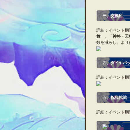
三、
交換所
詳細：イベント期
舞
」、「
神将・天
数を減らし、より
四、ダイヤパ
詳細：イベント期
五、
祝典挑戦
詳細：イベント期