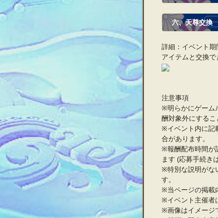
六、
天尊交換
詳細：イベント期
アイテムと交換で
注意事項
※明らかにゲーム
酬対象外にするこ
※イベント内に記
合があります。
※報酬配布時間が
ます (応募手続き
※特別な説明がな
す。
※当ページの掲載
※イベント主催者
※画像はイメージ