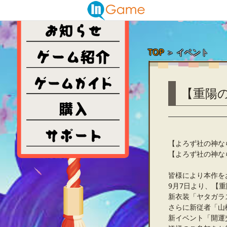
TOP
＞
イベント
【重陽
【よろず社の神な
【よろず社の神な
皆様により本作を
9月7日より、【
新衣装「ヤタガラ
さらに新従者「山
新イベント「開運