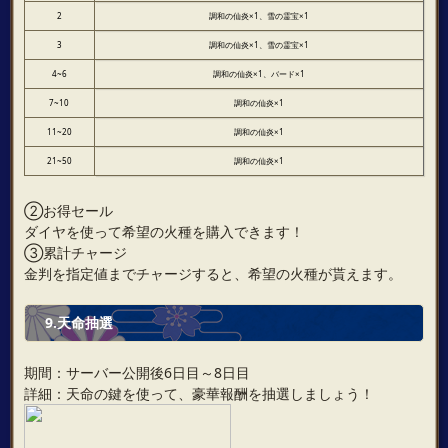
2
調和の仙炎×1、雪の霊宝×1
3
調和の仙炎×1、雪の霊宝×1
4~6
調和の仙炎×1、バード×1
7~10
調和の仙炎×1
11~20
調和の仙炎×1
21~50
調和の仙炎×1
②お得セール
ダイヤを使って希望の火種を購入できます！
③累計チャージ
金判を指定値までチャージすると、希望の火種が貰えます。
9.天命抽選
期間：サーバー公開後6日目～8日目
詳細：天命の鍵を使って、豪華報酬を抽選しましょう！