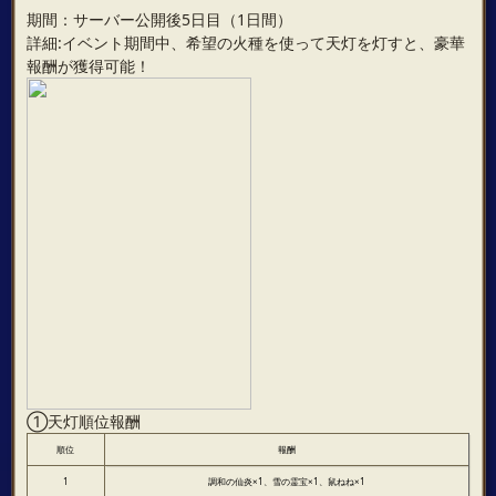
期間：サーバー公開後5日目（1日間）
詳細:イベント期間中、希望の火種を使って天灯を灯すと、豪華
報酬が獲得可能！
①天灯順位報酬
順位
報酬
1
調和の仙炎×1、雪の霊宝×1、鼠ねね×1