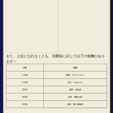
また、上位になれなくとも、消費額に応じて以下の報酬があり
ます～
日数
報酬
１日目
獣型・サラマンダー
２日目
人型・たぬちゃん
3日目
魂型・金祖炎
4日目
剣型・煉獄の剣
5日目
衣装・夏の風物詩