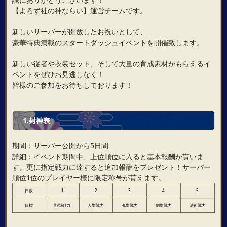
【よろず社の神ならい】運営チームです。
新しいサーバーが開放したお祝いとして、
豪華特典満載のスタートダッシュイベントを開催致します。
新しい従者や衣装セット、そして大量の育成素材がもらえるイ
ベントをぜひお見逃しなく！
皆様のご参加をお待ちしております！
1.封神表
期間：サーバー公開から5日間
詳細：イベント期間中、上位順位に入ると基本報酬が貰いま
す。更に指定戦力に達すると追加報酬をプレゼント！サーバー
順位1位のプレイヤー様に限定称号が貰えます。
日数
1
2
3
4
5
目標
獣型戦力
人型戦力
魂型戦力
剣型戦力
法術戦力