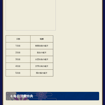
日数
報酬
1日目
青鸞信使の破片
2日目
龍女の破片
3日目
火雲水炎の破片
4日目
月雫の剣の破片
5日目
闇の猫の破片
6.毎日消費特典