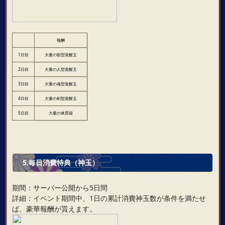
報酬
1日目
大量の獣型覚醒玉
2日目
大量の人型覚醒玉
3日目
大量の魂型覚醒玉
4日目
大量の剣型覚醒玉
5日目
大量の体質箱
5.毎日消費特典（神玉）
期間：サーバー公開から5日間
詳細：イベント期間中、1日の累計消費神玉数が条件を満たせ
ば、豪華報酬が貰えます。