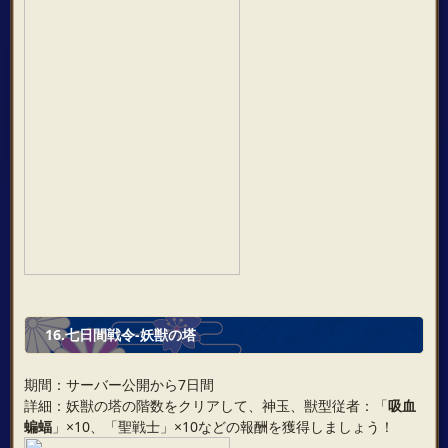
16.七日間戦令-妖獣の塔
期間：サーバー公開から7日間
詳細：妖獣の塔の階数をクリアして、神玉、獣型従者：「
吸血
蝙蝠
」×10、「聖戦士」×10などの報酬を獲得しましょう！