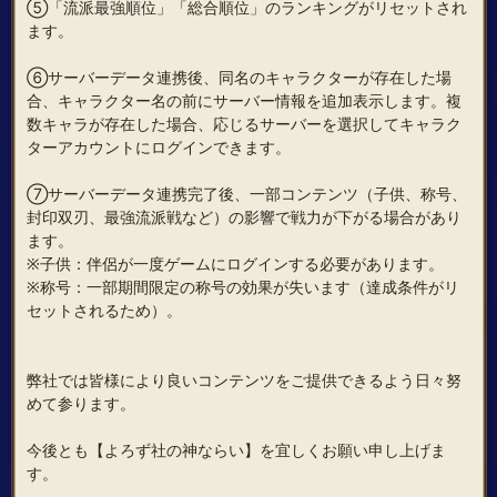
⑤「流派最強順位」「総合順位」のランキングがリセットされ
ます。
⑥サーバーデータ連携後、同名のキャラクターが存在した場
合、キャラクター名の前にサーバー情報を追加表示します。複
数キャラが存在した場合、応じるサーバーを選択してキャラク
ターアカウントにログインできます。
⑦サーバーデータ連携完了後、一部コンテンツ（子供、称号、
封印双刃、最強流派戦など）の影響で戦力が下がる場合があり
ます。
※子供：伴侶が一度ゲームにログインする必要があります。
※称号：一部期間限定の称号の効果が失います（達成条件がリ
セットされるため）。
弊社では皆様により良いコンテンツをご提供できるよう日々努
めて参ります。
今後とも【よろず社の神ならい】を宜しくお願い申し上げま
す。