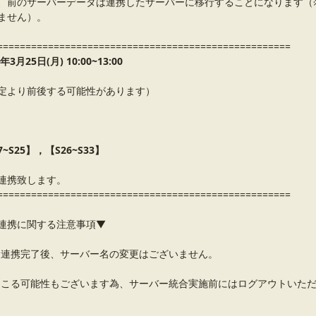
、前のサーバーデータは連携したサーバーに移行することになります（
ません）。
====================================================
年
3
月
25
日(
月
) 10:00~13:00
定より前後する可能性があります）
7~S25】，【S26~S33】
連携致します。
====================================================
連携に関する注意事項▼
連携完了後、サーバー名の変更はございません。
こる可能性もございます為、サーバー統合実施前にはログアウトいた