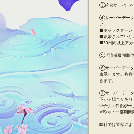
③統合サーバーへ
④サーバーデータ
い。
■キャラクターレベ
■結婚されていな
■30日間以上ア
⑤「流派最強順位
⑥サーバーデータ
表示します。複数
きます。
⑦サーバーデータ
下がる場合があり
※子供：伴侶が一
※称号：一部期間
弊社では皆様によ