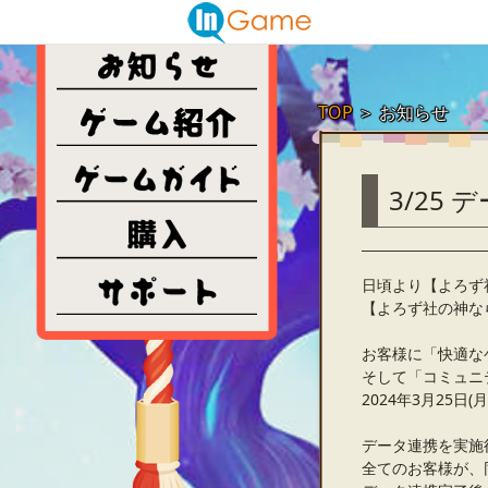
TOP
＞
お知らせ
3/25
日頃より【よろず
【よろず社の神な
お客様に「快適な
そして「コミュニ
2024年3月25
データ連携を実施
全てのお客様が、