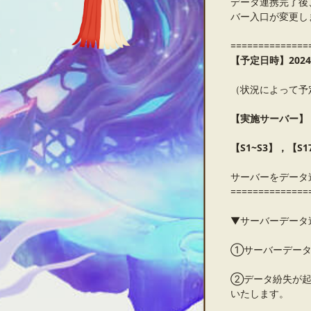
データ連携完了後
バー入口が変更し
==============
【予定日時】202
4
（状況によって予
【実施サーバー】
【S1~S3】，【S1
サーバーをデータ
==============
▼サーバーデータ
①サーバーデータ
②データ紛失が起
いたします。