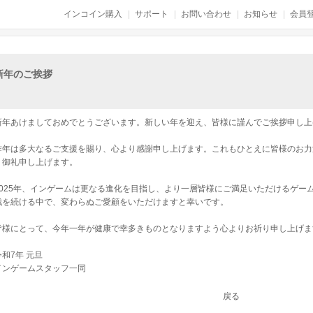
インコイン購入
サポート
お問い合わせ
お知らせ
会員登
新年のご挨拶
新年あけましておめでとうございます。新しい年を迎え、皆様に謹んでご挨拶申し上
昨年は多大なるご支援を賜り、心より感謝申し上げます。これもひとえに皆様のお力
く御礼申し上げます。
2025年、インゲームは更なる進化を目指し、より一層皆様にご満足いただけるゲー
戦を続ける中で、変わらぬご愛顧をいただけますと幸いです。
皆様にとって、今年一年が健康で幸多きものとなりますよう心よりお祈り申し上げま
令和7年 元旦
インゲームスタッフ一同
戻る