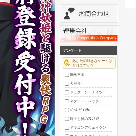
アンケート
あなたの好きなゲームは
どれですか？
無敵三国
大皇帝
ドラグーン・ナイツ
スター・トレック
ﾊﾞﾄﾙ･ｼﾞｪﾈﾗﾙ
騎士と翼のﾌﾛﾝﾃｨｱ
ドラゴンアウェイクン