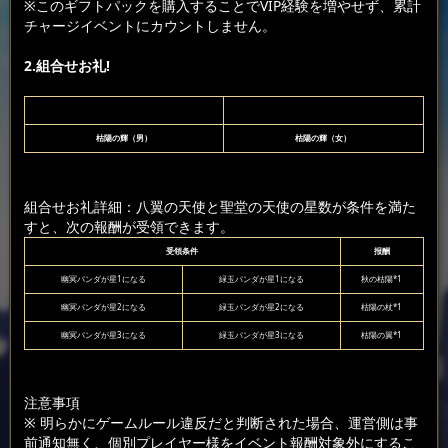
※このギフトパックを購入することでVIP経験を増やせず、累計
チャージイベントにカウントしません。
2.組合せお礼!
枯陽の輝（男）
枯陽の輝（女）
組合せお礼詳細：八翼の天使と聖堂の天使の星数が条件を満た
すと、次の報酬が受領できます。
受領条件
报酬
幽冥パンダが星1になる
緑玉パンダが星1になる
秋の枯陽*1
幽冥パンダが星2になる
緑玉パンダが星2になる
枯陽の杖*1
幽冥パンダが星3になる
緑玉パンダが星3になる
枯陽の翼*1
注意事項
※ 明らかにゲームルール違反だと判断された場合、運営側は事
前通知無く、個別プレイヤー様をイベント報酬対象外にするこ