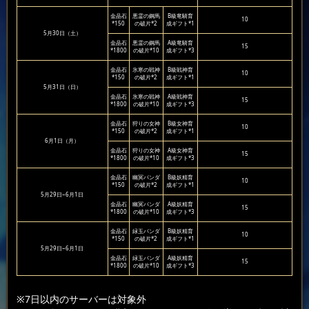
金晶石
悪霊の鋼馬
B級竜騎育
10
*150
の破片*2
成ギフト*1
5月30日（土）
金晶石
悪霊の鋼馬
A級竜騎育
15
*1800
の破片*10
成ギフト*3
金晶石
氷寒の戦神
B級戦神育
10
*150
の破片*2
成ギフト*1
5月31日（日）
金晶石
氷寒の戦神
A級戦神育
15
*1800
の破片*10
成ギフト*3
金晶石
狩りの女神
B級女神育
10
*150
の破片*2
成ギフト*1
6月1日（月）
金晶石
狩りの女神
A級女神育
15
*1800
の破片*10
成ギフト*3
金晶石
幽冥パンダ
B級妖精育
10
*150
の破片*2
成ギフト*1
5月29日~6月1日
金晶石
幽冥パンダ
A級妖精育
15
*1800
の破片*10
成ギフト*3
金晶石
緑玉パンダ
B級妖精育
10
*150
の破片*2
成ギフト*1
5月29日~6月1日
金晶石
緑玉パンダ
A級妖精育
15
*1800
の破片*10
成ギフト*3
※7日以内のサーバーは対象外