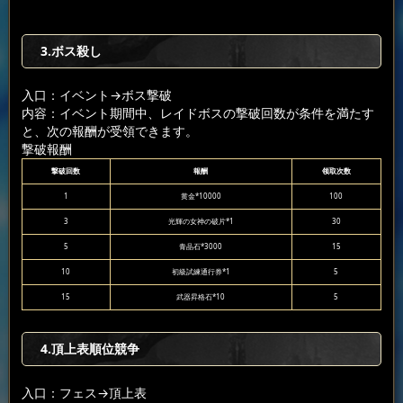
3.ボス殺し
入口：イベント
→ボス撃破
内容：イベント期間中、レイドボスの撃破回数が条件を満たす
と、次の報酬が受領できます。
撃破報酬
撃破回数
報酬
领取次数
1
黄金*10000
100
3
光輝の女神の破片*1
30
5
青晶石*3000
15
10
初級試練通行券*1
5
15
武器昇格石*10
5
4.頂上表順位競争
入口：フェス
→頂上表