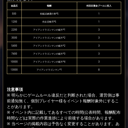
金晶石
報酬
何回目賞金プールに投入
500
初級試練通行券*5
1
1200
侍从召唤币*5
1
2200
アイアンドラゴンマンの破片*1
3
3500
アイアンドラゴンマンの破片*2
3
5400
アイアンドラゴンマンの破片*2
3
7400
アイアンドラゴンマンの破片*3
3
10000
アイアンドラゴンマンの破片*4
3
13000
アイアンドラゴンマン*1
8
注意事項
※ 明らかにゲームルール違反だと判断された場合、運営側は事
前通知無く、個別プレイヤー様をイベント報酬対象外にするこ
とがあります。
※ イベント内に記載してあるすべての時間(公表時間、報酬配布
時間など)は実際の作業進捗により前後する場合があります。
※ 当ページの掲載内容は予告なく変更することがあります。あ