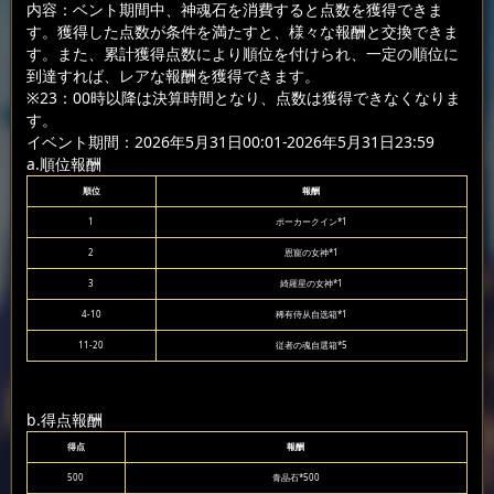
内容：ベント期間中、神魂石を消費すると点数を獲得できま
す。獲得した点数が条件を満たすと、様々な報酬と交換できま
す。また、累計獲得点数により順位を付けられ、一定の順位に
到達すれば、レアな報酬を獲得できます。
※23：00時以降は決算時間となり、点数は獲得できなくなりま
す。
イベント期間：2026年5月31日00:01-2026年5月31日23:59
a.順位報酬
順位
報酬
1
ポーカークイン*1
2
恩寵の女神*1
3
綺羅星の女神*1
4-10
稀有侍从自选箱*1
11-20
従者の魂自選箱*5
b.得点報酬
得点
報酬
500
青晶石*500