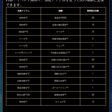
できます。
交換アイテム
報酬
期間限定回数
招待状*2
青晶石*4000
99
招待状*2
従者の魂自選箱*1
10
招待状*10
ケーキ*1
10
ケーキ*2
特級宝物自選箱*1
5
ケーキ*5
ワイン*1
1
ケーキ*5,ワイン*1
円卓騎士自選箱Lv1*1
1
招待状*3
光輝の女神の破片*1
30
招待状*3
胡蝶の女王の破片*1
30
青銅召喚令*2
胡蝶の女王*1
1
白銀召喚令*2
恩寵の女神*1
1
黄金召喚令*2
ポーカークイン*1
1
聖光の源*100
倉庫拡張券*1
20
招待状*1
サイコロ*5
10